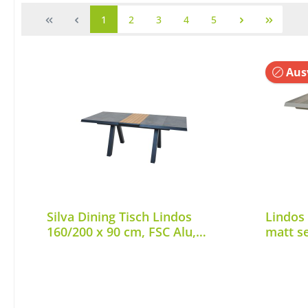
1
2
3
4
5
Aus
Silva Dining Tisch Lindos
Lindos
160/200 x 90 cm, FSC Alu,
matt s
Keramik, Teak FSC 100 %
Alu,Ke