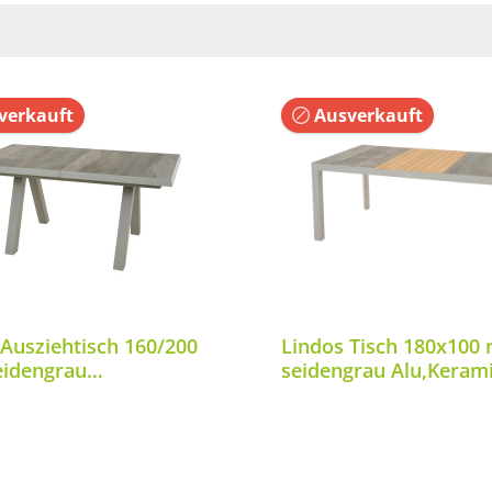
verkauft
Ausverkauft
 Ausziehtisch 160/200
Lindos Tisch 180x100 
eidengrau
seidengrau Alu,Keram
ramik,Teak FSC 100%
FSC 100%