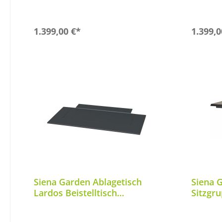
In den Warenkorb
1.399,00 €*
1.399,0
Siena Garden Ablagetisch
Siena G
Lardos Beistelltisch
Sitzgr
Aluminium matt anthrazit
Dining/
P06841
200/26