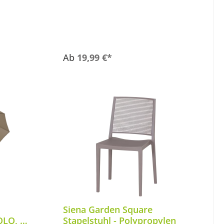
b
Ab
19,99 €*
Siena Garden Square
OLO, Ø
Stapelstuhl - Polypropylen