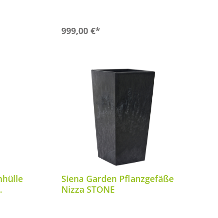
In den Warenkorb
999,00 €*
mhülle
Siena Garden Pflanzgefäße
Nizza STONE
ane