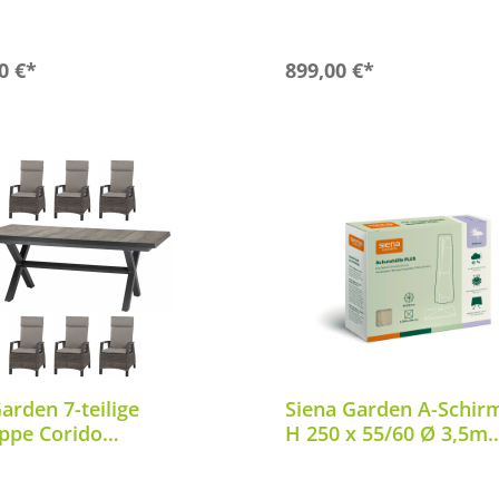
0 €*
899,00 €*
arden 7-teilige
Siena Garden A-Schir
uppe Corido
H 250 x 55/60 Ø 3,5m
Sincro Ausziehtisch
Schutzhülle Abdeckpl
0x100 cm Tischgruppe