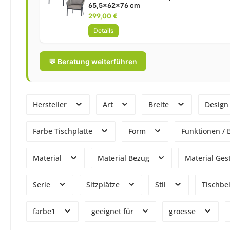
65,5x62x76 cm
299,00 €
Details
💬 Beratung weiterführen
Hersteller
Art
Breite
Desig
Farbe Tischplatte
Form
Funktionen /
Material
Material Bezug
Material Ges
Serie
Sitzplätze
Stil
Tischbe
farbe1
geeignet für
groesse