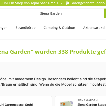
0 Uhr
Ein Shop von Aqua Saar GmbH
-
Ladengeschäft Saarlou
ungen
Strandkörbe
Camping & Outdoor
Aktionsartikel
iena Garden" wurden 338 Produkte ge
bel mit modernem Design. Besonders beliebt sind die Stapelse
Braun erhältlich sind. Wenn du die Möbel schützen möchtest, 
SIENA GARDEN
hl Gartensessel Stuhl
Siena Garden Stape