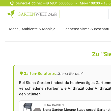
Service-Hotline: +49 6831 5035650 - Mo–Fr 08:00 – 18:0
springen
Zur Hauptnavigation springen
Möbel, Ambiente & Mee(h)r
Sonnenschirme & Beschatt
Zu "S
🌳
Garten-Berater zu
„Siena Garden"
Bei Siena Garden findest du hochwertiges Gartenmö
verschiedenen Farben wie Anthrazit oder Anthrazit/
den Stühlen.
SIENA GARDEN
Siena Garden Merano Stapelsessel Gartenstu