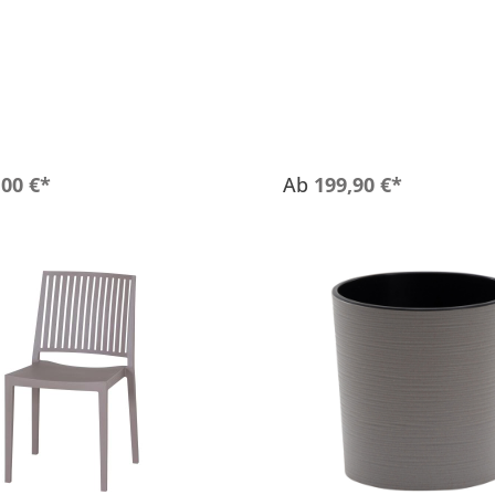
blau J40970
270 cm , taupe S08131
,00 €*
Ab
199,90 €*