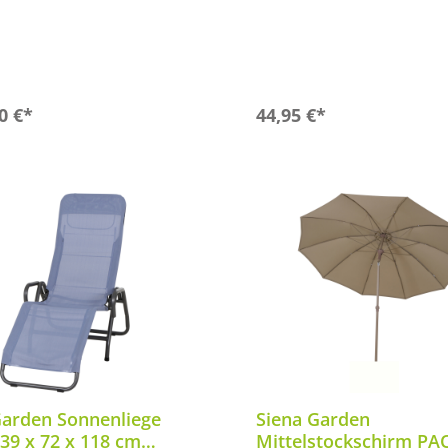
In den Warenkorb
In den Warenkor
0 €*
44,95 €*
Garden Sonnenliege
Siena Garden
39 x 72 x 118 cm
Mittelstockschirm PA