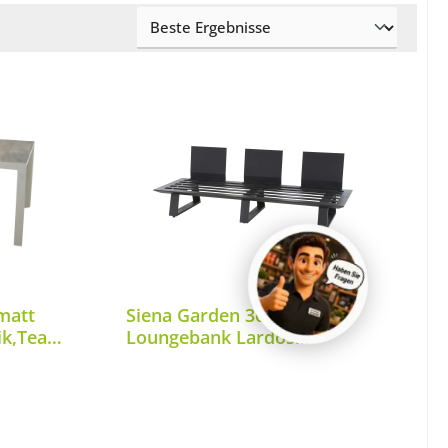
matt
Siena Garden 3er
ik,Teak
Loungebank Lardos
Aluminium matt anthrazit
P03240