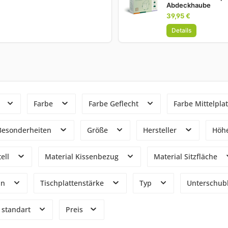
Abdeckhaube
39,95 €
Details
n
Farbe
Farbe Geflecht
Farbe Mittelpla
 Besonderheiten
Größe
Hersteller
Höh
tell
Material Kissenbezug
Material Sitzfläche
in
Tischplattenstärke
Typ
Unterschu
standart
Preis