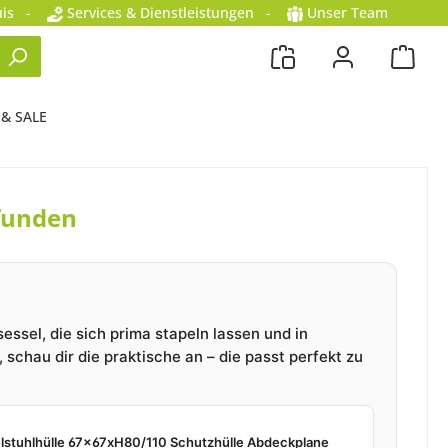
is
-
Services & Dienstleistungen
-
Unser Team
 & SALE
funden
ssel, die sich prima stapeln lassen und in
schau dir die praktische an – die passt perfekt zu
lstuhlhülle 67x67xH80/110 Schutzhülle Abdeckplane