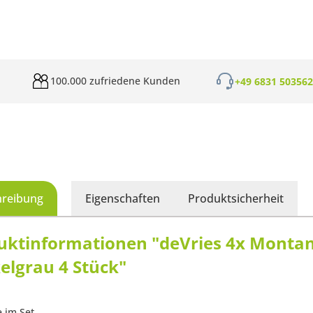
100.000 zufriedene Kunden
+49 6831 50356
hreibung
Eigenschaften
Produktsicherheit
uktinformationen "deVries 4x Montan
elgrau 4 Stück"
e im Set