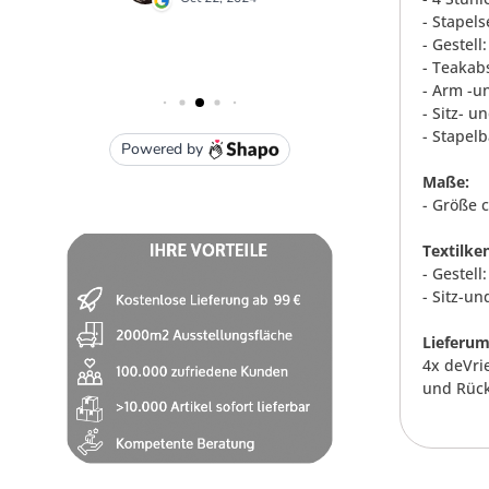
- Stapel
- Gestell
- Teakab
- Arm -u
- Sitz- 
- Stapelb
Maße:
- Größe 
Textilke
- Gestel
- Sitz-un
Lieferum
4x deVri
und Rück