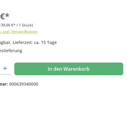
 €*
139,00 €* / 1 Stück)
t. zzgl. Versandkosten
gbar, Lieferzeit: ca. 15 Tage
nslieferung
 Gib den gewünschten Wert ein oder benutze die Schaltflächen um die Anzahl
In den Warenkorb
mer:
000639340000