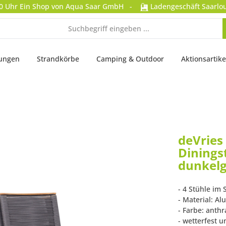
0 Uhr
Ein Shop von Aqua Saar GmbH
-
Ladengeschäft Saarlou
tungen
Strandkörbe
Camping & Outdoor
Aktionsartike
deVries
Dinings
dunkelg
- 4 Stühle im 
- Material: A
- Farbe: anthr
- wetterfest u