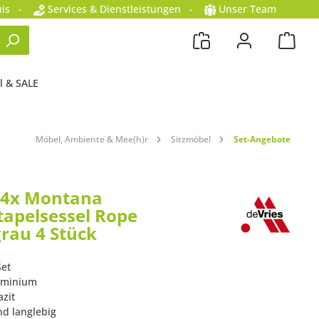
is
-
Services & Dienstleistungen
-
Unser Team
l & SALE
Möbel, Ambiente & Mee(h)r
Sitzmöbel
Set-Angebote
 4x Montana
tapelsessel Rope
rau 4 Stück
Set
luminium
azit
nd langlebig