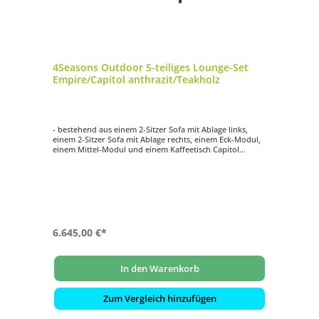
4Seasons Outdoor 5-teiliges Lounge-Set
Empire/Capitol anthrazit/Teakholz
- bestehend aus einem 2-Sitzer Sofa mit Ablage links,
einem 2-Sitzer Sofa mit Ablage rechts, einem Eck-Modul,
einem Mittel-Modul und einem Kaffeetisch Capitol
- Gestell aus anthrazitfarbenem Aluminium
- mit Sitz- und Rückenkissen in anthrazit
- Tischplatte und Ablagen aus Teakholz
6.645,00 €*
In den Warenkorb
Zum Vergleich hinzufügen