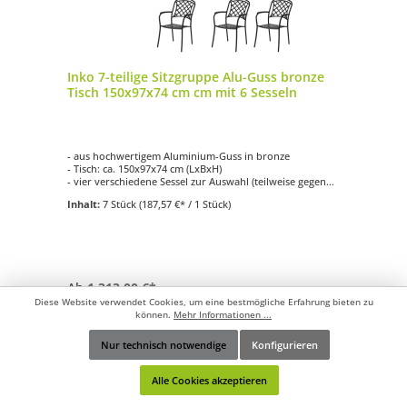
Inko 7-teilige Sitzgruppe Alu-Guss bronze
Tisch 150x97x74 cm cm mit 6 Sesseln
- aus hochwertigem Aluminium-Guss in bronze
- Tisch: ca. 150x97x74 cm (LxBxH)
- vier verschiedene Sessel zur Auswahl (teilweise gegen
Aufpreis)
Inhalt:
7 Stück
(187,57 €* / 1 Stück)
- einfache Reinigung
- witterungsbeständig
Ab
1.313,00 €*
Diese Website verwendet Cookies, um eine bestmögliche Erfahrung bieten zu
können.
Mehr Informationen ...
Details
Nur technisch notwendige
Konfigurieren
Werkzeugleiste anzeigen
Zum Vergleich hinzufügen
Alle Cookies akzeptieren