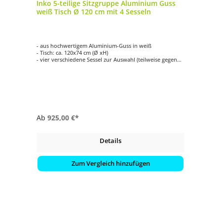
Inko 5-teilige Sitzgruppe Aluminium Guss
weiß Tisch Ø 120 cm mit 4 Sesseln
- aus hochwertigem Aluminium-Guss in weiß
- Tisch: ca. 120x74 cm (Ø xH)
- vier verschiedene Sessel zur Auswahl (teilweise gegen
Aufpreis)
- einfache Reinigung
- witterungsbeständig
Ab
925,00 €*
Details
Zum Vergleich hinzufügen