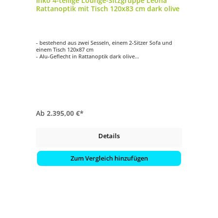
Inko 4-teilige Lounge-Sitzgruppe Leona
Rattanoptik mit Tisch 120x83 cm dark olive
- bestehend aus zwei Sesseln, einem 2-Sitzer Sofa und
einem Tisch 120x87 cm
- Alu-Geflecht in Rattanoptik dark olive
- mit passenden, anthrazitfarbenen Auflagen
- Tischplatte aus Glas oder HPL-Deropal (High Pressure
Laminate)
Ab
2.395,00 €*
Details
Zum Vergleich hinzufügen