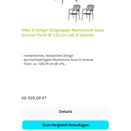
Inko 5-teilige Sitzgruppe Aluminium Guss
bronze Tisch Ø 120 cm mit 4 Sesseln
- romantisches, klassisches Design
- aus hochwertigem Aluminium-Guss in bronze
- Tisch: ca. 120x74 cm (Ø xH)
- vier verschiedene Sessel zur Auswahl (teilweise gegen
Aufpreis)
- einfache Reinigung
- witterungsbeständig
Ab
925,00 €*
Details
Zum Vergleich hinzufügen