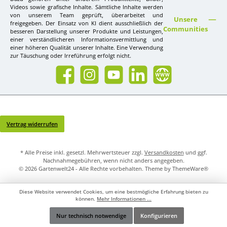
Videos sowie grafische Inhalte. Sämtliche Inhalte werden
von unserem Team geprüft, überarbeitet und
Unsere
freigegeben. Der Einsatz von KI dient ausschließlich der
Communities
besseren Darstellung unserer Produkte und Leistungen,
einer verständlicheren Informationsvermittlung und
einer höheren Qualität unserer Inhalte. Eine Verwendung
zur Täuschung oder Irreführung erfolgt nicht.
Facebook
Instagram
YouTube
LinkedIn
Website
Vertrag widerrufen
* Alle Preise inkl. gesetzl. Mehrwertsteuer zzgl.
Versandkosten
und ggf.
Nachnahmegebühren, wenn nicht anders angegeben.
© 2026 Gartenwelt24 - Alle Rechte vorbehalten. Theme by
ThemeWare®
Diese Website verwendet Cookies, um eine bestmögliche Erfahrung bieten zu
können.
Mehr Informationen ...
Nur technisch notwendige
Konfigurieren
Werkzeugleiste anzeigen