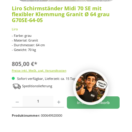
Liro Schirmständer Midi 70 SE mit
flexibler Klemmung Granit Ø 64 grau
G70SE-64-05
Liro
- Farbe: grau
- Material: Granit
- Durchmesser: 64 cm
- Gewicht: 70 kg
805,00 €*
Preise inkl. MwSt. zzgl. Versandkosten
Sofort verfügbar, Lieferzeit: ca. 15 Tage
Speditionslieferung
Produkt Anzahl: Gib den gewünschten Wert ein oder benutze die Schaltflächen um di
In den Warenkorb
Produktnummer:
000649920000