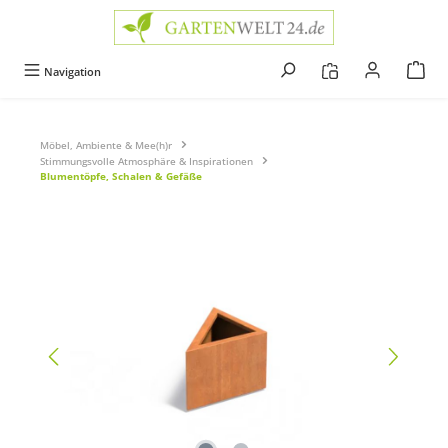
alt springen
Navigation
Möbel, Ambiente & Mee(h)r
Stimmungsvolle Atmosphäre & Inspirationen
Blumentöpfe, Schalen & Gefäße
Bildergalerie überspringen