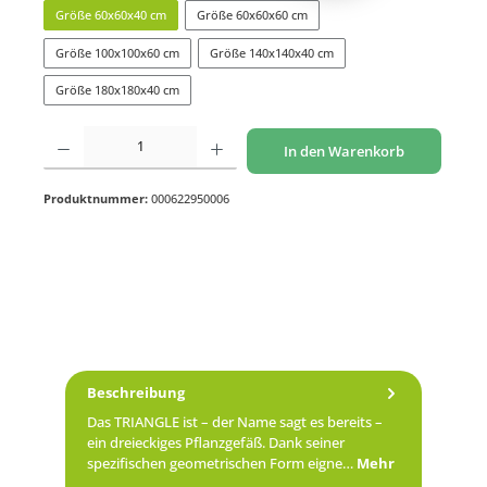
Größe 60x60x40 cm
Größe 60x60x60 cm
Größe 100x100x60 cm
Größe 140x140x40 cm
Größe 180x180x40 cm
Produkt Anzahl: Gib den gewünschten Wert ein oder benutze die Schaltflächen um di
In den Warenkorb
Produktnummer:
000622950006
Beschreibung
Das TRIANGLE ist – der Name sagt es bereits –
ein dreieckiges Pflanzgefäß. Dank seiner
spezifischen geometrischen Form eigne…
Mehr