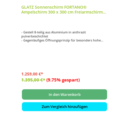
GLATZ Sonnenschirm FORTANO®
Ampelschirm 300 x 300 cm Freiarmschirm
Bezugsfarbe 158 Off-White
- Gestell 8-teilig aus Aluminium in anthrazit
pulverbeschichtet
- Gegenläufiges Öffnungsprinzip für besonders hohe
Schliesshöhe
- Synchrones Öffnungsprinzip
- Kurbelantrieb zum Öffnen und Schliessen
- Schirmdach quadratisch mit 300 x 300 cm
1.259,00 €*
1.395,00 €*
(9.75% gespart)
In den Warenkorb
Zum Vergleich hinzufügen