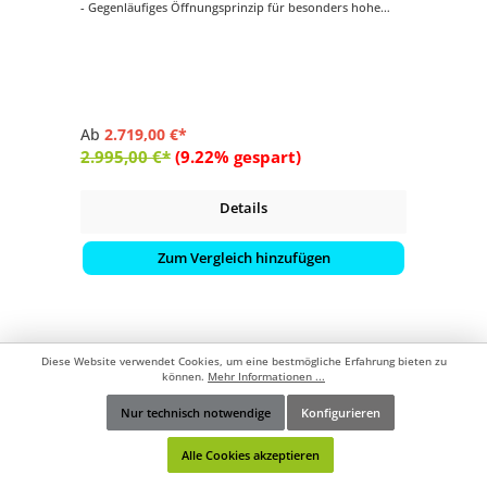
- Gegenläufiges Öffnungsprinzip für besonders hohe
Schliesshöhe
- Synchrones Öffnungsprinzip
- Kurbelantrieb zum Öffnen und Schliessen
- Schirmdach rechteckig mit 400 x 300 cm
Ab
2.719,00 €*
2.995,00 €*
(9.22% gespart)
Details
Zum Vergleich hinzufügen
Diese Website verwendet Cookies, um eine bestmögliche Erfahrung bieten zu
können.
Mehr Informationen ...
Nur technisch notwendige
Konfigurieren
Werkzeugleiste anzeigen
Alle Cookies akzeptieren