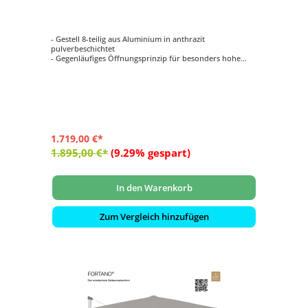
Farbe 420 Smoke
- Gestell 8-teilig aus Aluminium in anthrazit
pulverbeschichtet
- Gegenläufiges Öffnungsprinzip für besonders hohe
Schliesshöhe
- Synchrones Öffnungsprinzip
- Kurbelantrieb zum Öffnen und Schliessen
- Schirmdach quadratisch mit 300 x 300 cm
1.719,00 €*
1.895,00 €*
(9.29% gespart)
In den Warenkorb
Zum Vergleich hinzufügen