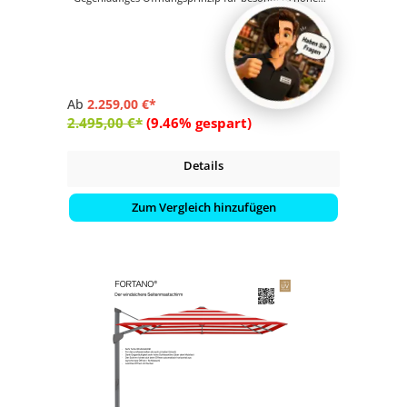
Schliesshöhe
- Synchrones Öffnungsprinzip
- Kurbelantrieb zum Öffnen und Schliessen
- Schirmdach quadratisch mit 300 x 300 cm
Ab
2.259,00 €*
2.495,00 €*
(9.46% gespart)
Details
Zum Vergleich hinzufügen