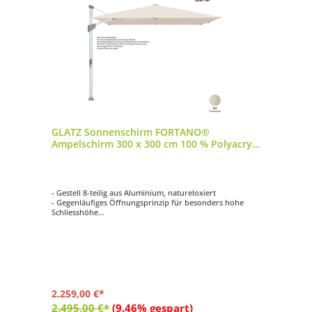
GLATZ Sonnenschirm FORTANO®
Ampelschirm 300 x 300 cm 100 % Polyacryl
Farbe 523 Champagne
- Gestell 8-teilig aus Aluminium, natureloxiert
- Gegenläufiges Öffnungsprinzip für besonders hohe
Schliesshöhe
- Synchrones Öffnungsprinzip
- Kurbelantrieb zum Öffnen und Schliessen
- Schirmdach quadratisch mit 300 x 300 cm
2.259,00 €*
2.495,00 €*
(9.46% gespart)