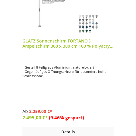
GLATZ Sonnenschirm FORTANO®
Ampelschirm 300 x 300 cm 100 % Polyacryl
in 27 Farbvarianten
- Gestell 8-teilig aus Aluminium, natureloxiert
- Gegenläufiges Öffnungsprinzip für besonders hohe
Schliesshöhe
- Synchrones Öffnungsprinzip
- Kurbelantrieb zum Öffnen und Schliessen
- Schirmdach quadratisch mit 300 x 300 cm
Ab
2.259,00 €*
2.495,00 €*
(9.46% gespart)
Details