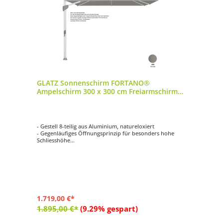
GLATZ Sonnenschirm FORTANO®
Ampelschirm 300 x 300 cm Freiarmschirm
Farbe 420 Smoke
- Gestell 8-teilig aus Aluminium, natureloxiert
- Gegenläufiges Öffnungsprinzip für besonders hohe
Schliesshöhe
- Synchrones Öffnungsprinzip
- Kurbelantrieb zum Öffnen und Schliessen
- Schirmdach quadratisch mit 300 x 300 cm
1.719,00 €*
1.895,00 €*
(9.29% gespart)