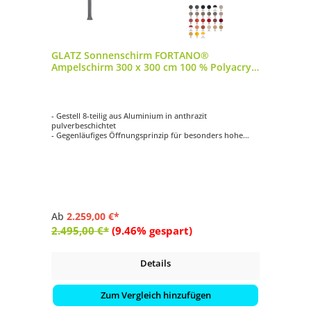
GLATZ Sonnenschirm FORTANO®
Ampelschirm 300 x 300 cm 100 % Polyacryl
in 27 Farbvarianten
- Gestell 8-teilig aus Aluminium in anthrazit
pulverbeschichtet
- Gegenläufiges Öffnungsprinzip für besonders hohe
Schliesshöhe
- Synchrones Öffnungsprinzip
- Kurbelantrieb zum Öffnen und Schliessen
- Schirmdach quadratisch mit 300 x 300 cm
Ab
2.259,00 €*
2.495,00 €*
(9.46% gespart)
Details
Zum Vergleich hinzufügen