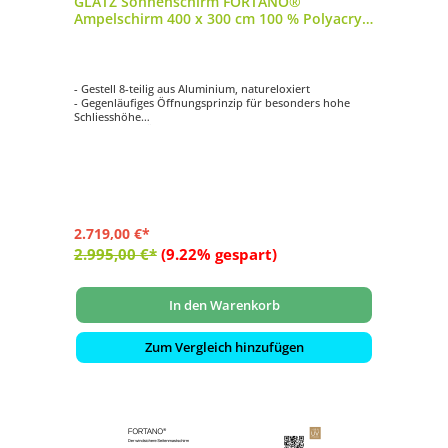
GLATZ Sonnenschirm FORTANO®
Ampelschirm 400 x 300 cm 100 % Polyacryl
Farbe 523 Champagne
- Gestell 8-teilig aus Aluminium, natureloxiert
- Gegenläufiges Öffnungsprinzip für besonders hohe
Schliesshöhe
- Synchrones Öffnungsprinzip
- Kurbelantrieb zum Öffnen und Schliessen
- Schirmdach rechteckig mit 400 x 300 cm
2.719,00 €*
2.995,00 €*
(9.22% gespart)
In den Warenkorb
Zum Vergleich hinzufügen