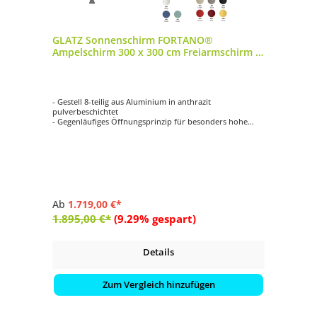
GLATZ Sonnenschirm FORTANO®
Ampelschirm 300 x 300 cm Freiarmschirm in
9 Farbvarianten
- Gestell 8-teilig aus Aluminium in anthrazit
pulverbeschichtet
- Gegenläufiges Öffnungsprinzip für besonders hohe
Schliesshöhe
- Synchrones Öffnungsprinzip
- Kurbelantrieb zum Öffnen und Schliessen
- Schirmdach quadratisch mit 300 x 300 cm
Ab
1.719,00 €*
1.895,00 €*
(9.29% gespart)
Details
Zum Vergleich hinzufügen