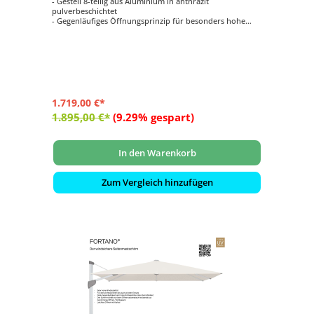
- Gestell 8-teilig aus Aluminium in anthrazit
pulverbeschichtet
- Gegenläufiges Öffnungsprinzip für besonders hohe
Schliesshöhe
- Synchrones Öffnungsprinzip
- Kurbelantrieb zum Öffnen und Schliessen
- Schirmdach quadratisch mit 300 x 300 cm
1.719,00 €*
1.895,00 €*
(9.29% gespart)
In den Warenkorb
Zum Vergleich hinzufügen