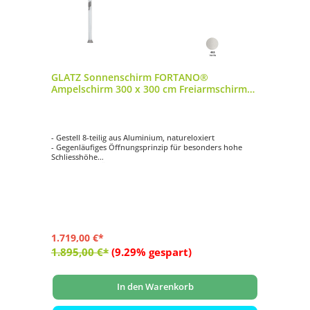
GLATZ Sonnenschirm FORTANO®
Ampelschirm 300 x 300 cm Freiarmschirm
Farbe 453 Vanilla
- Gestell 8-teilig aus Aluminium, natureloxiert
- Gegenläufiges Öffnungsprinzip für besonders hohe
Schliesshöhe
- Synchrones Öffnungsprinzip
- Kurbelantrieb zum Öffnen und Schliessen
- Schirmdach quadratisch mit 300 x 300 cm
1.719,00 €*
1.895,00 €*
(9.29% gespart)
In den Warenkorb