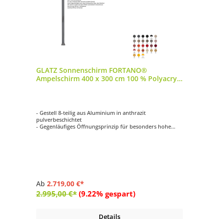
GLATZ Sonnenschirm FORTANO®
Ampelschirm 400 x 300 cm 100 % Polyacryl
in 27 Farbvarianten
- Gestell 8-teilig aus Aluminium in anthrazit
pulverbeschichtet
- Gegenläufiges Öffnungsprinzip für besonders hohe
Schliesshöhe
- Synchrones Öffnungsprinzip
- Kurbelantrieb zum Öffnen und Schliessen
- Schirmdach rechteckig mit 400 x 300 cm
Ab
2.719,00 €*
2.995,00 €*
(9.22% gespart)
Details