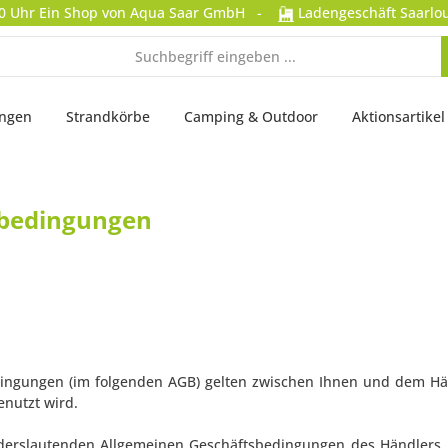
0 Uhr
Ein Shop von Aqua Saar GmbH
-
Ladengeschäft Saarlou
ungen
Strandkörbe
Camping & Outdoor
Aktionsartikel
sbedingungen
ngungen (im folgenden AGB) gelten zwischen Ihnen und dem Händ
enutzt wird.
derslautenden Allgemeinen Geschäftsbedingungen des Händlers. 