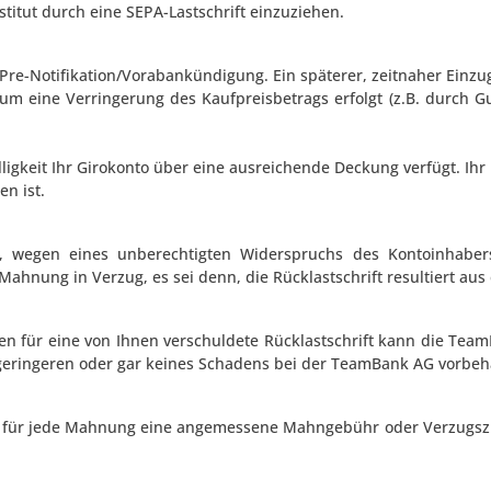
itut durch eine SEPA-Lastschrift einzuziehen.
re-Notifikation/Vorabankündigung. Ein späterer, zeitnaher Einzug
um eine Verringerung des Kaufpreisbetrags erfolgt (z.B. durch G
gkeit Ihr Girokonto über eine ausreichende Deckung verfügt. Ihr Kre
n ist.
os, wegen eines unberechtigten Widerspruchs des Kontoinhaber
ahnung in Verzug, es sei denn, die Rücklastschrift resultiert aus
en für eine von Ihnen verschuldete Rücklastschrift kann die T
s geringeren oder gar keines Schadens bei der TeamBank AG vorbeh
igt für jede Mahnung eine angemessene Mahngebühr oder Verzugsz