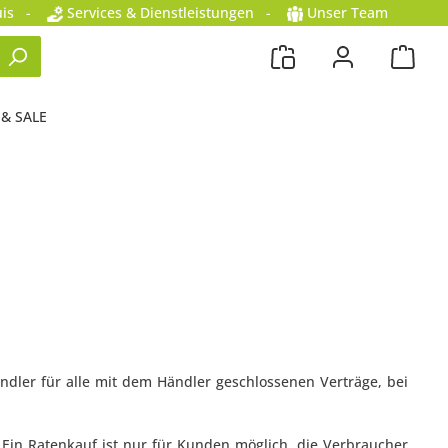
is
-
Services & Dienstleistungen
-
Unser Team
 & SALE
ler für alle mit dem Händler geschlossenen Verträge, bei
Ein Ratenkauf ist nur für Kunden möglich, die Verbraucher