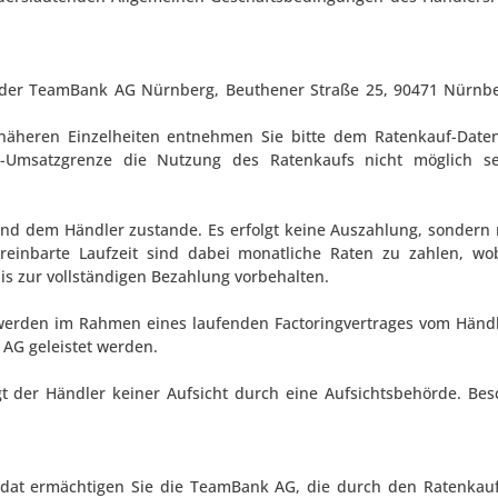
ng der TeamBank AG Nürnberg, Beuthener Straße 25, 90471 Nürnb
 näheren Einzelheiten entnehmen Sie bitte dem Ratenkauf-Datens
-Umsatzgrenze die Nutzung des Ratenkaufs nicht möglich sei
d dem Händler zustande. Es erfolgt keine Auszahlung, sondern 
ereinbarte Laufzeit sind dabei monatliche Raten zu zahlen, w
is zur vollständigen Bezahlung vorbehalten.
werden im Rahmen eines laufenden Factoringvertrages vom Händ
AG geleistet werden.
t der Händler keiner Aufsicht durch eine Aufsichtsbehörde. Be
ndat ermächtigen Sie die TeamBank AG, die durch den Ratenkauf