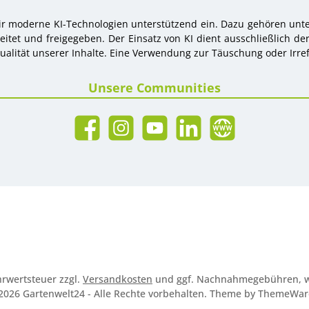
r moderne KI-Technologien unterstützend ein. Dazu gehören unter
tet und freigegeben. Der Einsatz von KI dient ausschließlich de
alität unserer Inhalte. Eine Verwendung zur Täuschung oder Irref
Unsere Communities
Facebook
Instagram
YouTube
LinkedIn
Website
ehrwertsteuer zzgl.
Versandkosten
und ggf. Nachnahmegebühren, w
2026 Gartenwelt24 - Alle Rechte vorbehalten. Theme by
ThemeWa