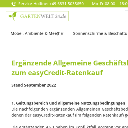
Service-Hotline: +49 6831 5035650 - Mo–Fr 08:00 – 18:0
springen
Zur Hauptnavigation springen
Möbel, Ambiente & Mee(h)r
Sonnenschirme & Beschatt
Ergänzende Allgemeine Geschäft
zum easyCredit-Ratenkauf
Stand September 2022
1. Geltungsbereich und allgemeine Nutzungsbedingungen
Die nachfolgenden ergänzenden Allgemeinen Geschäftsbedi
denen der easyCredit-Ratenkauf (im folgenden Ratenkauf) g
Die ergänzenden AGB haben im Konfliktfall Vorrang vor an