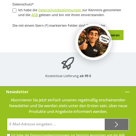
Datenschutz*
Ich habe die
Datenschutzbestimmungen
zur Kenntnis genommen
und die
AGB
gelesen und bin mit ihnen einverstanden.
Die mit einem Stern (*) markierten Felder sind Pflichtfelder.
Abonnieren
Kostenlose Lieferung
ab 99 €
Newsletter
Abonnieren Sie jetzt einfach unseren regelmäßig erscheinenden
Newsletter und Sie werden stets unter den Ersten sein, über neue
Produkte und Angebote informiert werden.
E-
Mail-
Adresse*
Ich habe die
Datenschutzbestimmungen
zur Kenntnis genommen und die
AGB