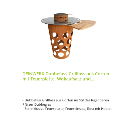
DEINWERK Dubbefass Grillfass aus Corten
mit Feuerplatte, Wokaufsatz und
Anstecktisch
- Dubbefass Grillfass aus Corten im Stil des legendären
Pfälzer Dubbeglas
- Set inklusive Feuerplatte, Feuereinsatz, Rost mit Heber,
Wokaufsatz und Anstecktisch
- Grilltonne mit Feuereinsatz (Corten): ca. Ø 50 cm – 62
cm | Höhe 95 cm
- Plancha-Platte (S355): ca. Ø 90 cm | Materialstärke 8 mm
- hochwertig, langlebig, vielseitig