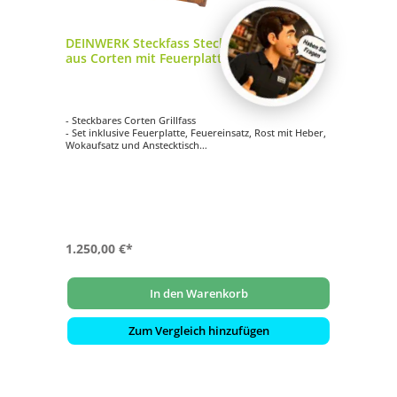
DEINWERK Steckfass Steckbares Grillfass
aus Corten mit Feuerplatte, Wokaufsatz
und Anstecktisch
- Steckbares Corten Grillfass
- Set inklusive Feuerplatte, Feuereinsatz, Rost mit Heber,
Wokaufsatz und Anstecktisch
- Grilltonne mit Feuereinsatz (Corten): ca. 45 x 45 cm |
Höhe 95 cm
- Plancha-Platte (S355): ca. 80 x 80cm | Materialstärke 8
mm
- transportabel und platzsparend
1.250,00 €*
In den Warenkorb
Zum Vergleich hinzufügen