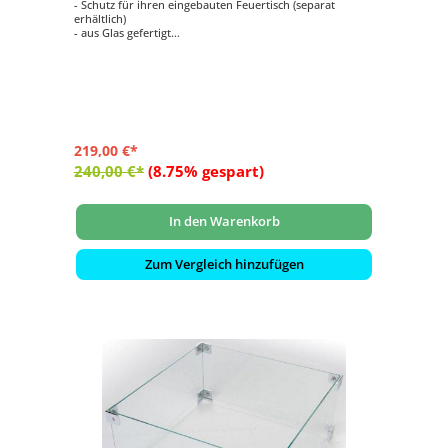
- Schutz für ihren eingebauten Feuertisch (separat
erhältlich)
- aus Glas gefertigt
- hält Wind ab
- schützt vor versehentlichen Verbrennungen
- passend für Mania rechteckige Feuertisch-Modelle
(large) zum Einbau
- Maße: ca. 100x33x17 cm
219,00 €*
240,00 €*
(8.75% gespart)
In den Warenkorb
Zum Vergleich hinzufügen