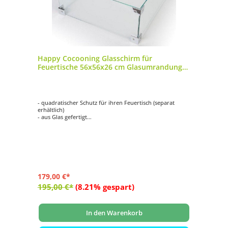
Happy Cocooning Glasschirm für
Feuertische 56x56x26 cm Glasumrandung
quadratisch
- quadratischer Schutz für ihren Feuertisch (separat
erhältlich)
- aus Glas gefertigt
- hält Wind ab
- schützt vor versehentlichen Verbrennungen
- passend für Mania Feuertisch-Modelle rechteckig groß,
quadratisch groß und Table Top
- Maße: ca. 56x56x26 cm
179,00 €*
195,00 €*
(8.21% gespart)
In den Warenkorb