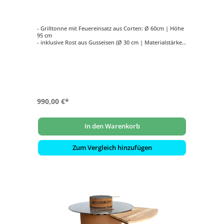
Feuerstelle
- Grilltonne mit Feuereinsatz aus Corten: Ø 60cm | Höhe
95 cm
- inklusive Rost aus Gusseisen (Ø 30 cm | Materialstärke 8
mm) und Heber
- mit Plancha-Platte (S355): Ø 90 cm | Materialstärke 8
mm
990,00 €*
In den Warenkorb
Zum Vergleich hinzufügen