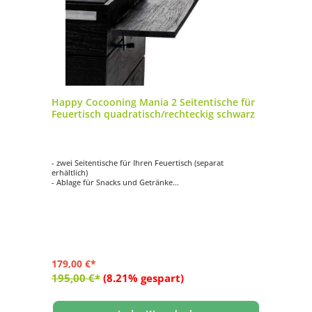
Happy Cocooning Mania 2 Seitentische für
Feuertisch quadratisch/rechteckig schwarz
- zwei Seitentische für Ihren Feuertisch (separat
erhältlich)
- Ablage für Snacks und Getränke
- aus hochwertigem Teakholz gefertigt (Teak Black)
- mit zwei Haken pro Seitentisch
- Maße: ca. 74x16,5x2 cm
179,00 €*
195,00 €*
(8.21% gespart)