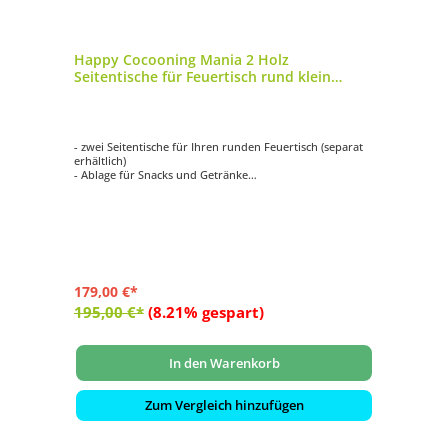
Happy Cocooning Mania 2 Holz
Seitentische für Feuertisch rund klein
74x16,5x2 cm
- zwei Seitentische für Ihren runden Feuertisch (separat
erhältlich)
- Ablage für Snacks und Getränke
- aus hochwertigem Holz gefertigt
- mit zwei Haken pro Seitentisch
- Maße: ca. 74x16,5x2 cm
179,00 €*
195,00 €*
(8.21% gespart)
In den Warenkorb
Zum Vergleich hinzufügen