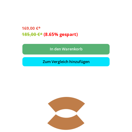
- schützt vor versehentlichen Verbrennungen
- passend für Mania Feuertisch-Modelle rechteckig klein
und quadratisch klein
- Maße: ca. 49x49x21 cm
169,00 €*
185,00 €*
(8.65% gespart)
In den Warenkorb
Zum Vergleich hinzufügen