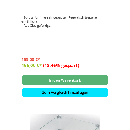
Glasumrandung
- Schutz für ihren eingebauten Feuertisch (separat
erhältlich)
- Aus Glas gefertigt
- Hält Wind ab
- Schützt vor versehentlichen Verbrennungen
- Passend für Mania lange Feuertisch-Modelle zum
Einbau
- Maße: ca. 72x35x17 cm
159,00 €*
195,00 €*
(18.46% gespart)
In den Warenkorb
Zum Vergleich hinzufügen