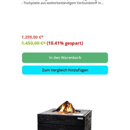
- Tischplatte aus wetterbeständigem Verbundstoff in
Beton-Optik hergestellt
- Regulierbare Flammengröße
- Seitlich eingelassenes Bedienfeld
- Farbe: schwarz
1.299,00 €*
1.450,00 €*
(10.41% gespart)
In den Warenkorb
Zum Vergleich hinzufügen