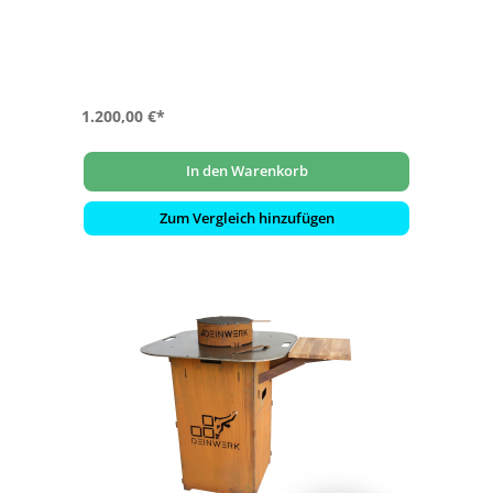
Materialstärke 8 mm) und Heber
- inklusive Wokaufsatz aus Cortenstahl
- mit Plancha-Platte (S355): Ø 90 cm | Materialstärke 8
mm
1.200,00 €*
In den Warenkorb
Zum Vergleich hinzufügen