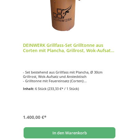
DEINWERK Grillfass-Set Grilltonne aus
Corten mit Plancha, Grillrost, Wok-Aufsatz
und Anstecktisch
- Set bestehend aus Grillfass mit Plancha, Ø 30cm
Grillrost, Wok-Aufsatz und Anstecktisch
- Grilltonne mit Feuereinsatz (Corten):
- Ø 60cm | Höhe 95cm
Inhalt:
6 Stück
(233,33 €* / 1 Stück)
- Plancha-Platte (S355):
- Ø 90cm | Materialstärke 8mm
1.400,00 €*
In den Warenkorb