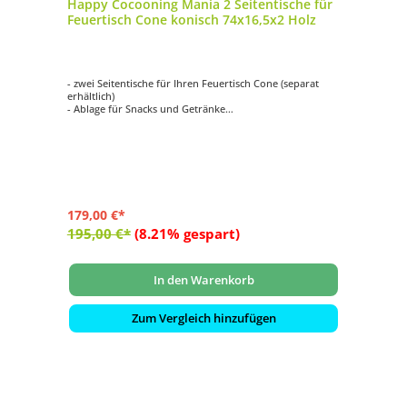
Happy Cocooning Mania 2 Seitentische für
Feuertisch Cone konisch 74x16,5x2 Holz
- zwei Seitentische für Ihren Feuertisch Cone (separat
erhältlich)
- Ablage für Snacks und Getränke
- aus hochwertigem Holz gefertigt
- mit zwei Haken pro Seitentisch
- Maße: ca. 74x16,5x2 cm
179,00 €*
195,00 €*
(8.21% gespart)
In den Warenkorb
Zum Vergleich hinzufügen