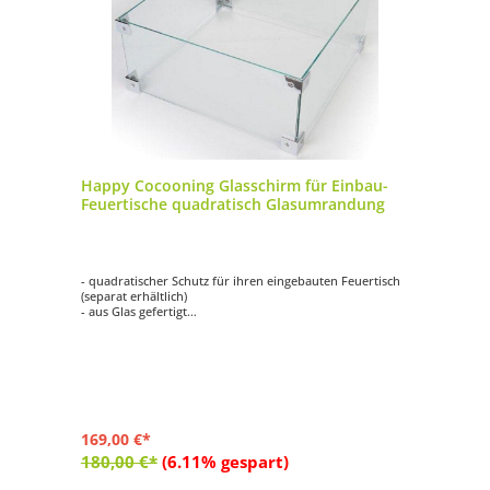
Happy Cocooning Glasschirm für Einbau-
Feuertische quadratisch Glasumrandung
- quadratischer Schutz für ihren eingebauten Feuertisch
(separat erhältlich)
- aus Glas gefertigt
- hält Wind ab
- schützt vor versehentlichen Verbrennungen
- passend für Mania quadratische Feuertisch-Modelle
zum Einbau
- Maße: ca. 40x40x17 cm
169,00 €*
180,00 €*
(6.11% gespart)