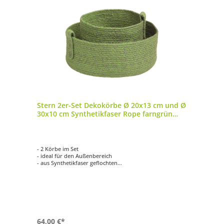
Stern 2er-Set Dekokörbe Ø 20x13 cm und Ø
30x10 cm Synthetikfaser Rope farngrün
Korb
- 2 Körbe im Set
- ideal für den Außenbereich
- aus Synthetikfaser geflochten
- Farbe: Rope farngrün
- wetterfest und langlebig
64,00 €*