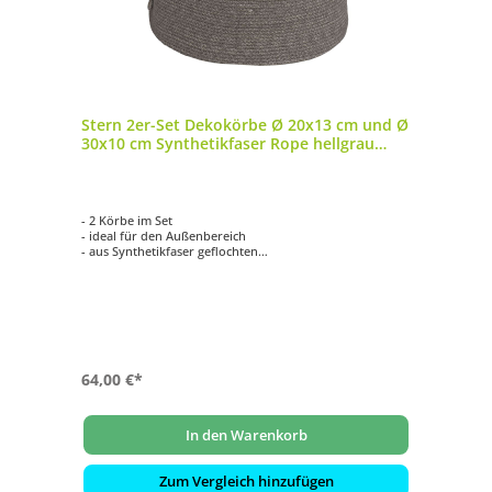
Stern 2er-Set Dekokörbe Ø 20x13 cm und Ø
30x10 cm Synthetikfaser Rope hellgrau
Korb
- 2 Körbe im Set
- ideal für den Außenbereich
- aus Synthetikfaser geflochten
- Farbe: Rope hellgrau
- wetterfest und langlebig
64,00 €*
In den Warenkorb
Zum Vergleich hinzufügen