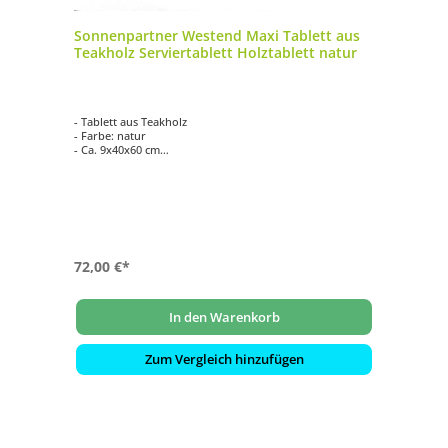
Sonnenpartner Westend Maxi Tablett aus
Teakholz Serviertablett Holztablett natur
- Tablett aus Teakholz
- Farbe: natur
- Ca. 9x40x60 cm
- Gewicht: ca. 1.50 kg
- Material: Teak
72,00 €*
In den Warenkorb
Zum Vergleich hinzufügen