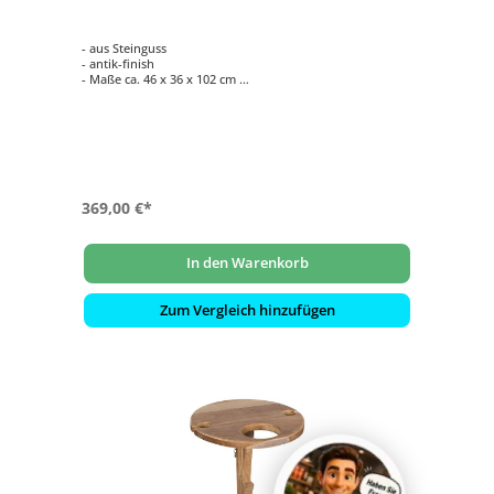
- aus Steinguss
- antik-finish
- Maße ca. 46 x 36 x 102 cm
- Gewicht ca. 109 kg
- für den Innen- und Außenbereich
369,00 €*
In den Warenkorb
Zum Vergleich hinzufügen