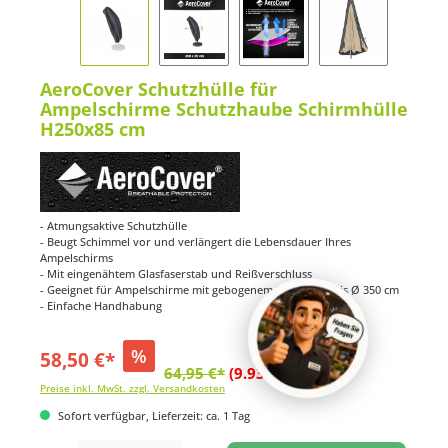
AeroCover Schutzhülle für
Ampelschirme Schutzhaube Schirmhülle
H250x85 cm
- Atmungsaktive Schutzhülle
- Beugt Schimmel vor und verlängert die Lebensdauer Ihres
Ampelschirms
- Mit eingenähtem Glasfaserstab und Reißverschluss
- Geeignet für Ampelschirme mit gebogenem Standrohr bis Ø 350 cm
- Einfache Handhabung
%
58,50 €*
64,95 €*
(9.93% gespart)
Preise inkl. MwSt. zzgl. Versandkosten
Sofort verfügbar, Lieferzeit: ca. 1 Tag
Produkt Anzahl: Gib den gewünschten Wert ein oder benutze die Schaltflächen um di