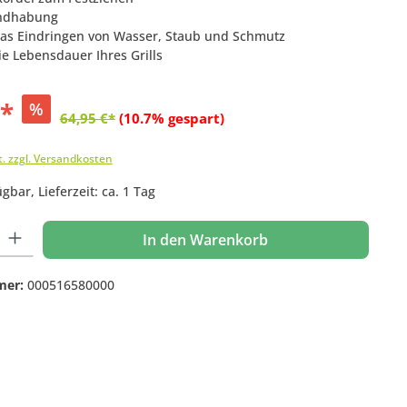
andhabung
das Eindringen von Wasser, Staub und Schmutz
ie Lebensdauer Ihres Grills
€*
%
64,95 €*
(10.7% gespart)
t. zzgl. Versandkosten
gbar, Lieferzeit: ca. 1 Tag
 Gib den gewünschten Wert ein oder benutze die Schaltflächen um die Anzahl
In den Warenkorb
mer:
000516580000