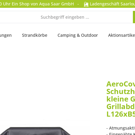
0 Uhr
Ein Shop von Aqua Saar GmbH
-
Ladengeschäft Saarlou
tungen
Strandkörbe
Camping & Outdoor
Aktionsartike
AeroCo
Schutzhü
kleine G
Grillab
L126xB
- Atmungsakti
- Eingenähte 