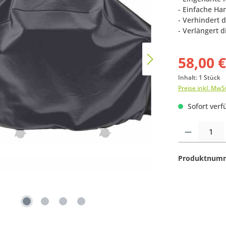
- Einfache H
- Verhindert 
- Verlängert d
58,00 
Inhalt:
1 Stück
Preise inkl. MwS
Sofort verfü
Produkt Anzahl:
Produktnum