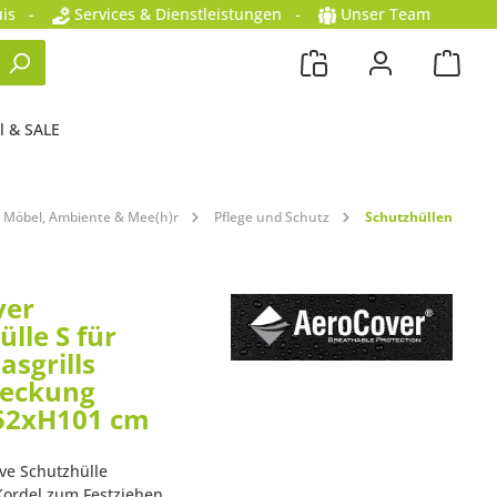
is
-
Services & Dienstleistungen
-
Unser Team
l & SALE
Möbel, Ambiente & Mee(h)r
Pflege und Schutz
Schutzhüllen
ver
lle S für
asgrills
deckung
52xH101 cm
ve Schutzhülle
Kordel zum Festziehen