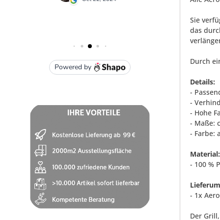
Sie verf
das durc
verlänge
Durch ei
Details:
- Passend
- Verhin
- Hohe F
- Maße: 
- Farbe: 
Material:
- 100 % P
Lieferum
- 1x Aer
Der Gril