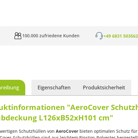
100.000 zufriedene Kunden
+49 6831 50356
hreibung
Eigenschaften
Produktsicherheit
uktinformationen "AeroCover Schutzhül
labdeckung L126xB52xH101 cm"
wertigen Schutzhüllen von
AeroCover
bieten optimalen Schutz für 
oCover-Schutzhüllen sind aus leichtem Ripstop-Polyester hergestell