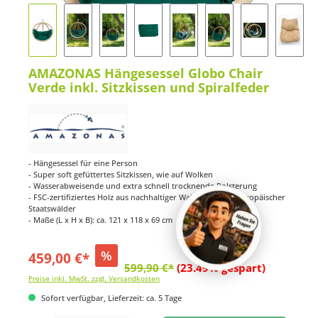
AMAZONAS Hängesessel Globo Chair
Verde inkl. Sitzkissen und Spiralfeder
- Hängesessel für eine Person
- Super soft gefüttertes Sitzkissen, wie auf Wolken
- Wasserabweisende und extra schnell trocknende Polsterung
- FSC-zertifiziertes Holz aus nachhaltiger Waldwirtschaft europäischer
Staatswälder
- Maße (L x H x B): ca. 121 x 118 x 69 cm
%
459,00 €*
599,90 €*
(23.49% gespart)
Preise inkl. MwSt. zzgl. Versandkosten
Sofort verfügbar, Lieferzeit: ca. 5 Tage