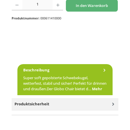
Produkt Anzahl: Gib den gewünschten Wert ein oder benutze die Schaltflächen um di
In den Warenkorb
Produktnummer:
000611410000
Beschreibung
Super soft gepolsterte Schwebekugel,
wetterfest, stabil und sicher! Perfekt für drinnen
und draußen.Der Globo Chair bietet d…
Mehr
Produktsicherheit