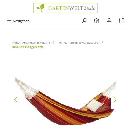
alt springen
Navigation
Möbel, Ambiente & Mee(h)r
Hängematten & Hängesessel
Familien-Hängematte
Bildergalerie überspringen