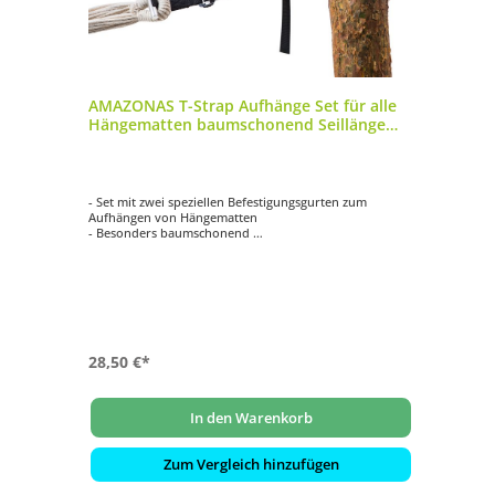
AMAZONAS T-Strap Aufhänge Set für alle
A
ten
Hängematten baumschonend Seillänge
Hä
220 cm (2x)
s
- Set mit zwei speziellen Befestigungsgurten zum
- 
Aufhängen von Hängematten
- K
- Besonders baumschonend
- R
)
- Einfach in der Handhabung
- S
- Gesamtlänge: ca. 15 - 220 cm (2x)
du
- Belastbarkeit: max. 200 kg
- G
Sc
28,50 €*
69
89
In den Warenkorb
Zum Vergleich hinzufügen