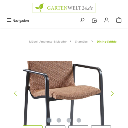
alt springen
Navigation
Möbel, Ambiente & Mee(h)r
Sitzmöbel
Dining-Stühle
Bildergalerie überspringen