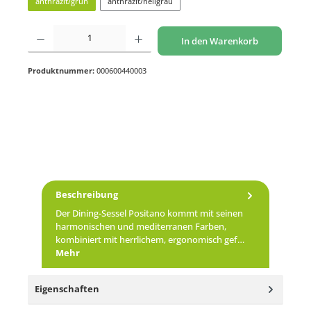
anthrazit/grün
anthrazit/hellgrau
Produkt Anzahl: Gib den gewünschten Wert ein oder benutze die Schaltflächen um di
In den Warenkorb
Produktnummer:
000600440003
Beschreibung
Der Dining-Sessel Positano kommt mit seinen
harmonischen und mediterranen Farben,
kombiniert mit herrlichem, ergonomisch gef…
Mehr
Eigenschaften