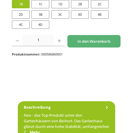
1B
1C
1D
2B
2C
2D
3B
3C
3D
4B
4C
4D
Produkt Anzahl: Gib den gewünschten Wert ein oder benutze die Schaltflächen um di
In den Warenkorb
Produktnummer:
000586860001
Beschreibung
Neo - das Top-Produkt unter den
Gartenhäusern von Biohort. Das Gartenhaus
glänzt durch eine hohe Stabilität, umfangreiches
Z…
Mehr