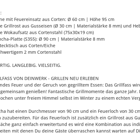
:
onne mit Feuereinsatz aus Corten: Ø 60 cm | Höhe 95 cm
ive Grillrost aus Gusseisen (Ø 30 cm | Materialstärke 8 mm) und He
ive Wokaufsatz aus Cortenstahl (75x30x19 cm)
ancha-Platte (S355): Ø 90 cm | Materialstärke 8 mm
stecktisch aus Corten/Eiche
chwertigem 2 mm Cortenstahl
IG. LANGLEBIG. VIELSEITIG.
LLFASS VON DEINWERK - GRILLEN NEU ERLEBEN
rndes Feuer und der Geruch von gegrilltem Essen: Das Grillfass w
 gemeinsam genießen! Fantastische Grillmomente das ganze Jahr. 
Kochen unter freiem Himmel selbst im Winter zu einem echten Ver
cha hat einen Durchmesser von 90 cm und ein Feuerloch von 30 cm. 
h zuzubereiten. Für das Feuerloch ist zusätzlich ein Grillrost aus
lfläche ganz einfach erweitertund es wird eine Kombination aus in
eiten mit denen Du deine Gäste überraschen kannst warten auf Di