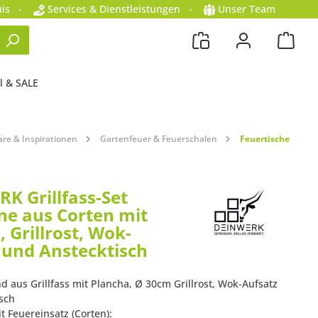
is
-
Services & Dienstleistungen
-
Unser Team
l & SALE
re & Inspirationen
Gartenfeuer & Feuerschalen
Feuertische
K Grillfass-Set
nne aus Corten mit
 Grillrost, Wok-
 und Anstecktisch
d aus Grillfass mit Plancha, Ø 30cm Grillrost, Wok-Aufsatz
sch
it Feuereinsatz (Corten):