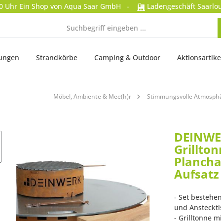
0 Uhr
Ein Shop von Aqua Saar GmbH
-
Ladengeschäft Saarlou
tungen
Strandkörbe
Camping & Outdoor
Aktionsartike
Möbel, Ambiente & Mee(h)r
Stimmungsvolle Atmosphä
DEINWER
Grillto
Plancha,
Aufsatz
- Set bestehen
und Ansteckti
- Grilltonne m