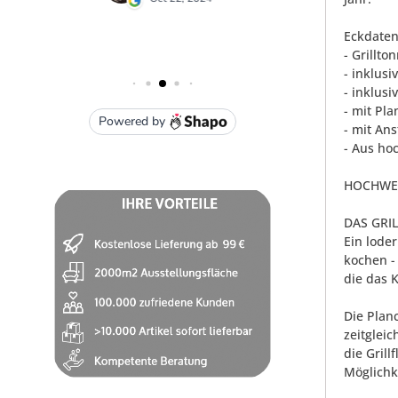
Eckdaten
- Grillt
- inklus
- inklus
- mit Pl
- mit An
- Aus ho
HOCHWERT
DAS GRI
Ein lode
kochen -
die das 
Die Plan
zeitgleic
die Gril
Möglichk