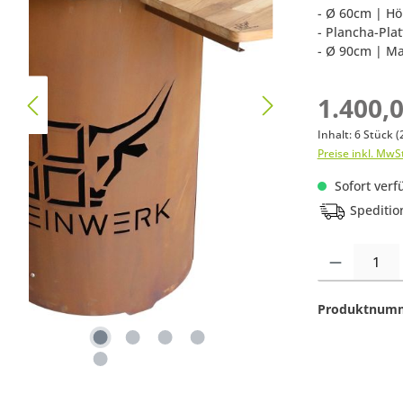
- Ø 60cm | H
- Plancha-Plat
- Ø 90cm | Ma
1.400,
Inhalt:
6 Stück
(
Preise inkl. MwS
Sofort verfü
Speditio
Produkt Anzahl:
Produktnum