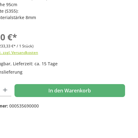
öhe 95cm
te (S355):
terialstärke 8mm
00 €*
233,33 €* / 1 Stück)
t. zzgl. Versandkosten
gbar, Lieferzeit: ca. 15 Tage
nslieferung
 Gib den gewünschten Wert ein oder benutze die Schaltflächen um die Anzahl
In den Warenkorb
mer:
000535690000