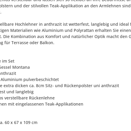
olstern und der stilvollen Teak-Applikation an den Armlehnen sin
.
tellbare Hochlehner in anthrazit ist wetterfest, langlebig und ide
igen Materialien wie Aluminium und Polyrattan erhalten Sie einen
st. Die Kombination aus Komfort und natürlicher Optik macht den G
g für Terrasse oder Balkon.
e im Set
 Sessel Montana
anthrazit
l: Aluminium pulverbeschichtet
ve extra dicken ca. 8cm Sitz- und Rückenpolster uni anthrazit
est und langlebig
los verstellbare Rückenlehne
nen mit eingelassenen Teak-Applikationen
a. 60 x 67 x 109 cm