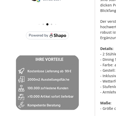
dicken P
Blickfang
Der vers
hochwert
robust i
Ergänzun
Details:
- 2 Stühl
- Dining
- Farbe: 
- Gestel
- Inklusi
- Wetterf
- Stufen
- Armleh
Maße:
- Größe c