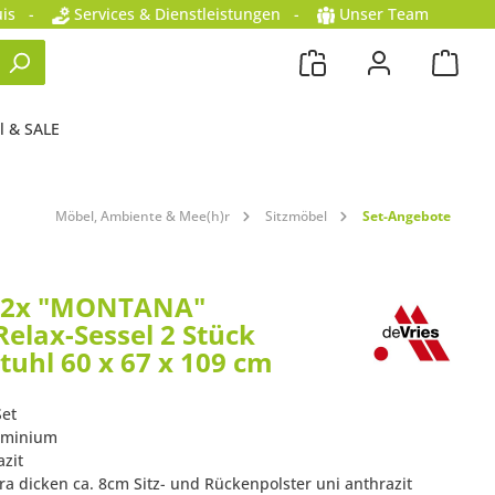
is
-
Services & Dienstleistungen
-
Unser Team
l & SALE
Möbel, Ambiente & Mee(h)r
Sitzmöbel
Set-Angebote
s 2x "MONTANA"
Relax-Sessel 2 Stück
tuhl 60 x 67 x 109 cm
Set
luminium
azit
tra dicken ca. 8cm Sitz- und Rückenpolster uni anthrazit