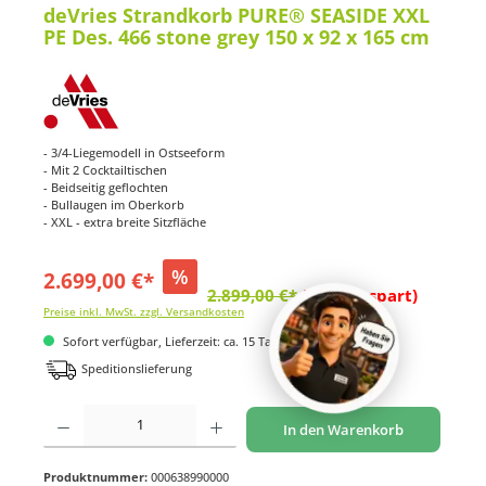
deVries Strandkorb PURE® SEASIDE XXL
PE Des. 466 stone grey 150 x 92 x 165 cm
- 3/4-Liegemodell in Ostseeform
- Mit 2 Cocktailtischen
- Beidseitig geflochten
- Bullaugen im Oberkorb
- XXL - extra breite Sitzfläche
%
2.699,00 €*
2.899,00 €*
(6.9% gespart)
Preise inkl. MwSt. zzgl. Versandkosten
Sofort verfügbar, Lieferzeit: ca. 15 Tage
Speditionslieferung
Produkt Anzahl: Gib den gewünschten Wert ein oder benutze die Schaltflächen um di
In den Warenkorb
Produktnummer:
000638990000