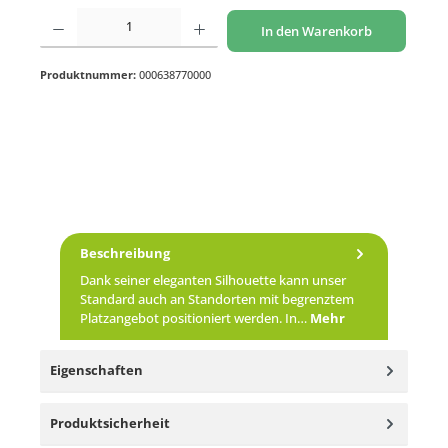
Produkt Anzahl: Gib den gewünschten Wert ein oder benutze die Schaltflächen um di
In den Warenkorb
Produktnummer:
000638770000
Beschreibung
Dank seiner eleganten Silhouette kann unser
Standard auch an Standorten mit begrenztem
Platzangebot positioniert werden. In…
Mehr
Eigenschaften
Produktsicherheit