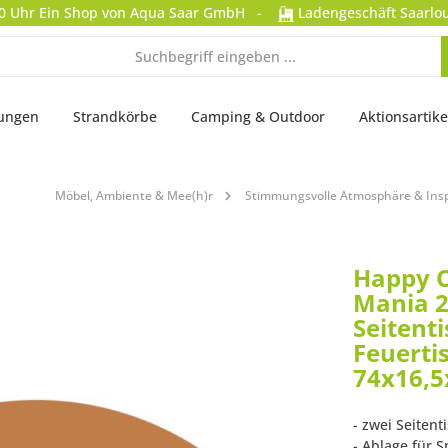
0 Uhr
Ein Shop von Aqua Saar GmbH
-
Ladengeschäft Saarlou
tungen
Strandkörbe
Camping & Outdoor
Aktionsartike
Möbel, Ambiente & Mee(h)r
Stimmungsvolle Atmosphäre & Insp
Happy 
Mania 2
Seitenti
Feuerti
74x16,5
- zwei Seitent
- Ablage für 