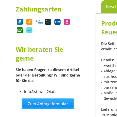
Besc
Zahlungsarten
Prod
Feue
Die Seit
Wir beraten Sie
erhältli
gerne
Details:
- zwei Se
Sie haben Fragen zu diesem Artikel
- Ablage
oder der Bestellung? Wir sind gerne
- aus ho
für Sie da.
- mit zw
- passen
info@stilwelt24.de
- Maße: 
- Gewicht
Zum Anfrageformular
Lieferum
1x Mania