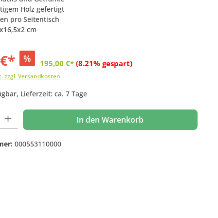
tigem Holz gefertigt
en pro Seitentisch
4x16,5x2 cm
 €*
%
195,00 €*
(8.21% gespart)
t. zzgl. Versandkosten
gbar, Lieferzeit: ca. 7 Tage
 Gib den gewünschten Wert ein oder benutze die Schaltflächen um die Anzahl
In den Warenkorb
mer:
000553110000