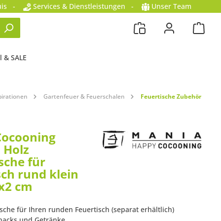
is
-
Services & Dienstleistungen
-
Unser Team
l & SALE
irationen
Gartenfeuer & Feuerschalen
Feuertische Zubehör
Cocooning
 Holz
sche für
sch rund klein
x2 cm
ische für Ihren runden Feuertisch (separat erhältlich)
Snacks und Getränke