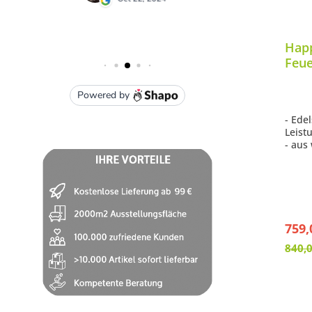
Hap
Feue
schw
Lava
- Ede
Leist
- aus
Verbu
herge
- Far
- reg
- erz
- sei
759,
840,0