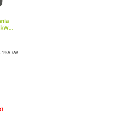
nia
5 kW
t 19,5 kW
ik
öße
u 19,5 kW
edienfeld
rb
t)