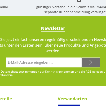
mular
günstiger Versand in die Schweiz via:
meine
separate Kundenanmeldung vorausges
Newsletter
Sie jetzt einfach unseren regelmäßig erscheinenden Newsle
ts unter den Ersten sein, über neue Produkte und Angebote
werden.
E-
Mail-
Adresse*
e
Datenschutzbestimmungen
zur Kenntnis genommen und die
AGB
gelesen u
rstanden.
rteile
Versandarten