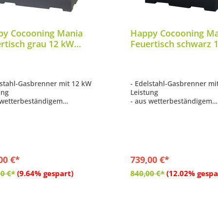
py Cocooning Mania
Happy Cocooning Ma
rtisch grau 12 kW
Feuertisch schwarz 
rstelle inkl. 5 kg
Feuerstelle inkl. 5 kg
steine
Lavasteine
lstahl-Gasbrenner mit 12 kW
- Edelstahl-Gasbrenner mi
ung
Leistung
 wetterbeständigem
- aus wetterbeständigem
ndstoff in Beton-Optik
Verbundstoff in Beton-Opt
stellt
hergestellt
be: grau
- Farbe: schwarz
ulierbare Flammengröße
- regulierbare Flammengr
eugt Wärme von bis zu 12 kW
- erzeugt Wärme von bis z
tlich eingelassenes Bedienfeld
- seitlich eingelassenes B
00 €*
739,00 €*
In den Warenkorb
In den Warenko
0 €*
(9.64% gespart)
840,00 €*
(12.02% gespa