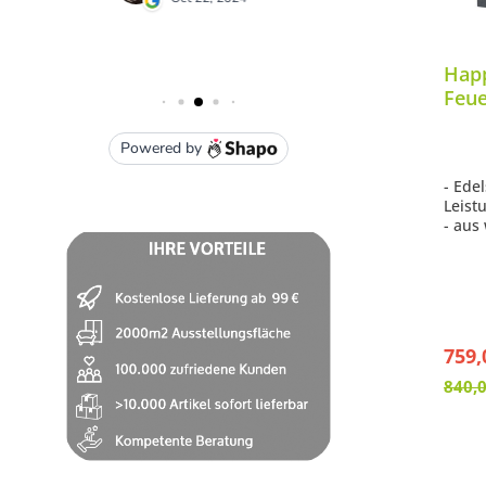
Hap
Feue
Feue
Lava
- Ede
Leist
- aus
Verbu
herge
- Far
- reg
- erz
- sei
759,
840,0