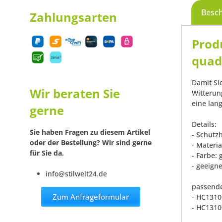
Besc
Zahlungsarten
Prod
quadr
Damit Si
Wir beraten Sie
Witterun
eine lan
gerne
Details:
Sie haben Fragen zu diesem Artikel
- Schutzh
oder der Bestellung? Wir sind gerne
- Materia
für Sie da.
- Farbe: 
- geeign
info@stilwelt24.de
passende
Zum Anfrageformular
- HC131
- HC131