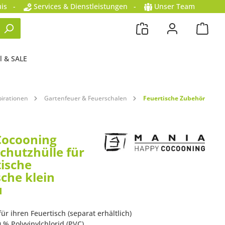
is
-
Services & Dienstleistungen
-
Unser Team
l & SALE
irationen
Gartenfeuer & Feuerschalen
Feuertische Zubehör
Cocooning
chutzhülle für
ische
sche klein
u
für ihren Feuertisch (separat erhältlich)
0 % Polyvinylchlorid (PVC)