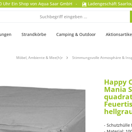
0 Uhr
Ein Shop von Aqua Saar GmbH
-
Ladengeschäft Saarlou
tungen
Strandkörbe
Camping & Outdoor
Aktionsartike
Möbel, Ambiente & Mee(h)r
Stimmungsvolle Atmosphäre & Insp
Happy 
Mania S
quadrat
Feuerti
hellgra
- Schutzhülle 
- Material: 10