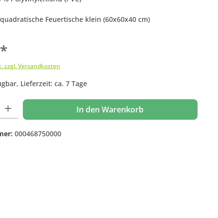
r quadratische Feuertische klein (60x60x40 cm)
€*
t. zzgl. Versandkosten
gbar, Lieferzeit: ca. 7 Tage
 Gib den gewünschten Wert ein oder benutze die Schaltflächen um die Anzahl
In den Warenkorb
mer:
000468750000