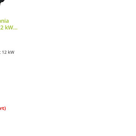
nia
12 kW
t 12 kW
ik
öße
u 12 kW
edienfeld
rb
rt)