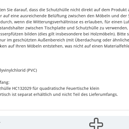
ten Sie darauf, dass die Schutzhülle nicht direkt auf dem Produkt a
r auf eine ausreichende Belüftung zwischen den Möbeln und der 
durch, wenn die Witterungsverhältnisse es erlauben, für einen Lu
standshalter zwischen Tischplatte und Schutzhülle zu verwenden
sserpfützen bilden (dies gilt insbesondere bei Holzmöbeln). Bitte 
nur im geschützten Außenbereich (mit Überdachung oder ähnlich
cken auf Ihren Möbeln entstehen, was nicht auf einen Materialfeh
yvinylchlorid (PVC)
fang:
zhülle HC132029 für quadratische Feuertische klein
tisch ist separat erhältlich und nicht Teil des Lieferumfangs.