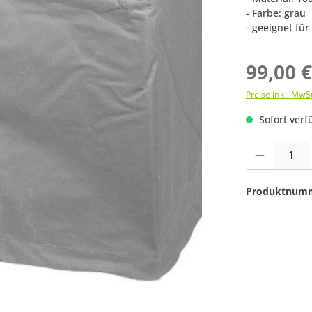
- Farbe: grau
- geeignet fü
99,00 
Preise inkl. MwS
Sofort verfü
Produkt Anzahl:
Produktnum