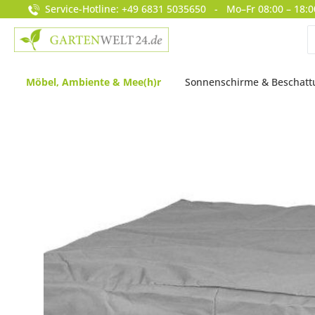
Service-Hotline: +49 6831 5035650 - Mo–Fr 08:00 – 18:0
springen
Zur Hauptnavigation springen
Möbel, Ambiente & Mee(h)r
Sonnenschirme & Beschat
Bildergalerie überspringen