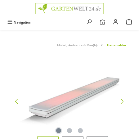
alt springen
Navigation
Möbel, Ambiente & Mee(h)r
Heizstrahler
Bildergalerie überspringen