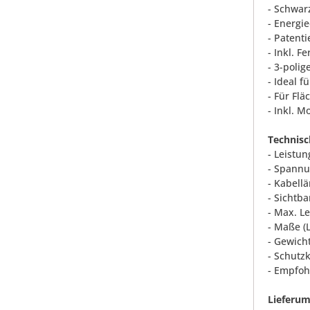
- Schwar
- Energi
- Patenti
- Inkl. 
- 3-poli
- Ideal 
- Für Flä
- Inkl. 
Technisc
- Leistu
- Spannu
- Kabell
- Sichtba
- Max. Le
- Maße (L
- Gewicht
- Schutzk
- Empfoh
Lieferum