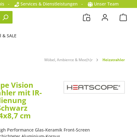
is
-
Services & Dienstleistungen
-
Unser Team
l & SALE
Möbel, Ambiente & Mee(h)r
Heizstrahler
pe Vision
hler mit IR-
dienung
Schwarz
4x8,7 cm
igh Performance Glas-Keramik Front-Screen
chichteter Aluminium-Korpus