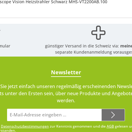
tscope Vision Heizstrahler Schwarz MHS-VT2200AB.100
mular
günstiger Versand in die Schweiz via:
meine
separate Kundenanmeldung vorausges
Newsletter
Sie jetzt einfach unseren regelmäßig erscheinenden Newsle
ts unter den Ersten sein, über neue Produkte und Angebote
werden.
E-
Mail-
Adresse*
e
Datenschutzbestimmungen
zur Kenntnis genommen und die
AGB
gelesen u
rstanden.