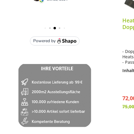
Hea
Dopp
Heiz
Visi
- Dop
Heats
- Pas
und S
Inhal
- Aus
- Pla
72,0
75,00