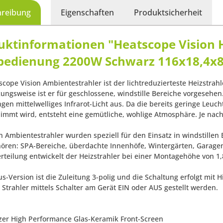
hreibung
Eigenschaften
Produktsicherheit
uktinformationen "Heatscope Vision He
bedienung 2200W Schwarz 116x18,4x8
scope Vision Ambientestrahler ist der lichtreduzierteste Heizstra
ungsweise ist er für geschlossene, windstille Bereiche vorgesehen.
gen mittelwelliges Infrarot-Licht aus. Da die bereits geringe Leuc
immt wird, entsteht eine gemütliche, wohlige Atmosphäre. Je nach I
n Ambientestrahler wurden speziell für den Einsatz in windstillen 
ören: SPA-Bereiche, überdachte Innenhöfe, Wintergärten, Garage
teilung entwickelt der Heizstrahler bei einer Montagehöhe von 1,
us-Version ist die Zuleitung 3-polig und die Schaltung erfolgt mit 
 Strahler mittels Schalter am Gerät EIN oder AUS gestellt werden.
zer High Performance Glas-Keramik Front-Screen