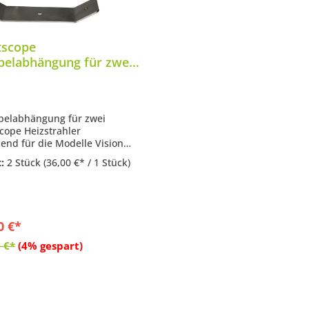
tscope
elabhängung für zwei
strahler Halterung
on oder Spot
pelabhängung für zwei
cope Heizstrahler
send für die Modelle Vision
pot
t:
2 Stück
(36,00 €* / 1 Stück)
 Edelstahl
tzsparend
0 €*
In den Warenkorb
 €*
(4% gespart)