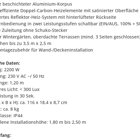
z beschichteter Aluminium-Korpus
eeffiziente Doppel-Carbon-Heizelemente mit satinierter Oberfläche
ertes Reflektor-Heiz-System mit hinterlüfteter Rückseite
Fernbedienung in zwei Leistungsstufen schaltbar (EIN/AUS, 100% + 5
ge Zuleitung ohne Schuko-Stecker
für Wintergärten, überdachte Terrassen (mind. 3 Seiten geschlossen
chen bis zu 3,5 m x 2,5 m
Montagezubehör für Wand-/Deckeninstallation
he Daten:
ng: 2200 W
ng: 230 V AC ~/ 50 Hz
änge: 1,20 m
res Licht: < 300 Lux
istung in 30 Sek.
 x B x H): ca. 116 x 18,4 x 8,7 cm
: ca. 8 kg
lasse: IP44
lene Installationshöhe: 1,80 m bis 2,50 m
fang: