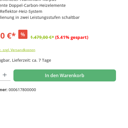
ziente Doppel-Carbon-Heizelemente
 Reflektor-Heiz-System
dienung in zwei Leistungsstufen schaltbar
00 €*
%
1.479,00 €*
(5.41% gespart)
t. zzgl. Versandkosten
gbar, Lieferzeit: ca. 7 Tage
 Gib den gewünschten Wert ein oder benutze die Schaltflächen um die Anzahl
In den Warenkorb
mer:
000617800000