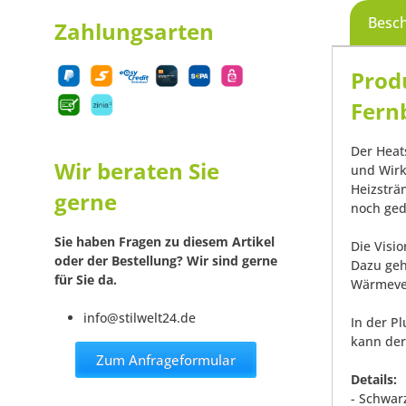
Besc
Zahlungsarten
Prod
Fern
Der Heat
Wir beraten Sie
und Wirk
Heizsträn
gerne
noch ged
Sie haben Fragen zu diesem Artikel
Die Visio
oder der Bestellung? Wir sind gerne
Dazu geh
für Sie da.
Wärmever
info@stilwelt24.de
In der Pl
kann der
Zum Anfrageformular
Details:
- Schwar