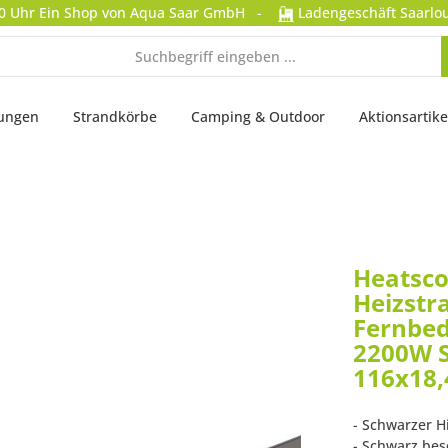
0 Uhr
Ein Shop von Aqua Saar GmbH
-
Ladengeschäft Saarlou
tungen
Strandkörbe
Camping & Outdoor
Aktionsartike
Heatsco
Heizstra
Fernbe
2200W 
116x18,
- Schwarzer H
- Schwarz bes