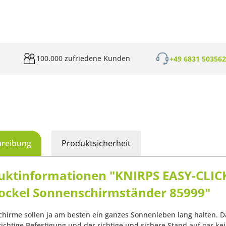
100.000 zufriedene Kunden
+49 6831 50356
hreibung
Produktsicherheit
uktinformationen "KNIRPS EASY-CLIC
sockel Sonnenschirmständer 85999"
hirme sollen ja am besten ein ganzes Sonnenleben lang halten. D
richtige Befestigung und der richtige und sichere Stand auf gar kei