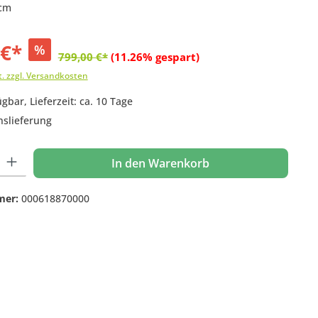
 cm
 €*
%
799,00 €*
(11.26% gespart)
t. zzgl. Versandkosten
gbar, Lieferzeit: ca. 10 Tage
nslieferung
 Gib den gewünschten Wert ein oder benutze die Schaltflächen um die Anzahl
In den Warenkorb
mer:
000618870000