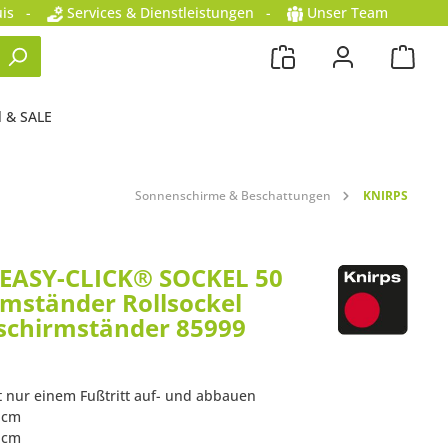
is
-
Services & Dienstleistungen
-
Unser Team
l & SALE
Sonnenschirme & Beschattungen
KNIRPS
EASY-CLICK® SOCKEL 50
rmständer Rollsockel
schirmständer 85999
it nur einem Fußtritt auf- und abbauen
8 cm
8 cm