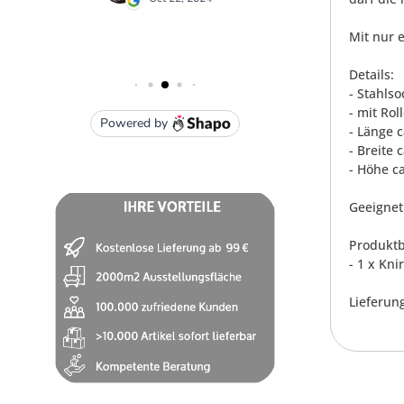
Mit nur 
Details:
- Stahlso
- mit Rol
- Länge 
- Breite 
- Höhe c
Geeignet
Produktb
- 1 x Kni
Lieferung