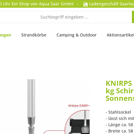
0 Uhr
Ein Shop von Aqua Saar GmbH
-
Ladengeschäft Saarlou
ungen
Strandkörbe
Camping & Outdoor
Aktionsartike
KNIRPS 
kg Schi
Sonnen
- Stahlsockel
- lässt sich m
- Länge ca. 5
- Breite ca. 5