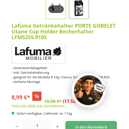
Lafuma Getränkehalter PORTE GOBELET
titane Cup Holder Becherhalter
LFM5255.9105
- Seitentisch/Ablagefach
- inkl. Getränkehalterung
- geeignet für die Modelle R Clip, Futura, Evolution und RSXA RSX
- einfache Montage
%
8,99 €*
10,90 €*
(17.52% gespart)
Preise inkl. MwSt. zzgl. Versandkosten
Sofort verfügbar, Lieferzeit: ca. 1 Tag
Produkt Anzahl: Gib den gewünschten Wert ein oder benutze die Schaltflächen um di
In den Warenkorb