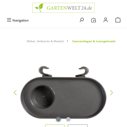
alt springen
Navigation
Möbel, Ambiente & Mee(h)r
Sonnenliegen & Loungeinseln
Bildergalerie überspringen