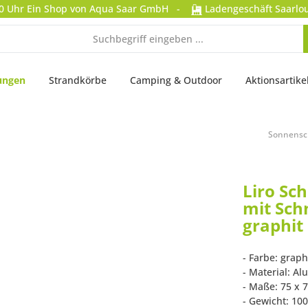
0 Uhr
Ein Shop von Aqua Saar GmbH
-
Ladengeschäft Saarlou
ungen
Strandkörbe
Camping & Outdoor
Aktionsartike
Sonnensc
Liro Sc
mit Sch
graphit 
- Farbe: graph
- Material: A
- Maße: 75 x 
- Gewicht: 100