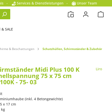
is
-
Services & Dienstleistungen
-
Unser Team
l & SALE
hirme & Beschattungen
Schutzhüllen, Schirmständer & Zubehör
hirmständer Midi Plus 100 K
Liro
nellspannung 75 x 75 cm
100K - 75- 03
it
luminiumhaube (inkl. 4 Betongewichte)
75 x 17 cm
 kg