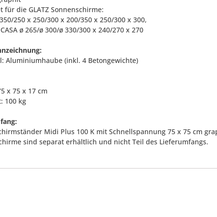
et für die GLATZ Sonnenschirme:
ø350/250 x 250/300 x 200/350 x 250/300 x 300,
CASA ø 265/ø 300/ø 330/300 x 240/270 x 270
nnzeichnung:
al: Aluminiumhaube (inkl. 4 Betongewichte)
75 x 75 x 17 cm
: 100 kg
fang:
Schirmständer Midi Plus 100 K mit Schnellspannung 75 x 75 cm grap
hirme sind separat erhältlich und nicht Teil des Lieferumfangs.