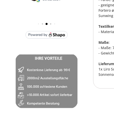
- geeign
Fortero 
Sunwing 
Textilke
- Materi
Maße:
- Maße: 
- Gewicht
Lieferum
1x Liro 
Sonnensc