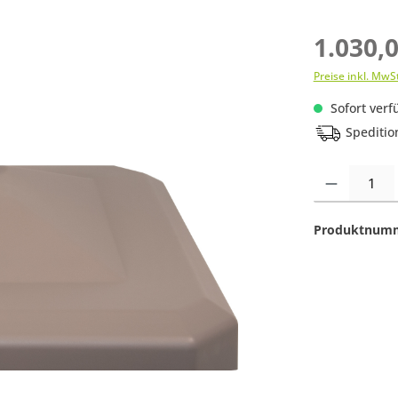
1.030,
Preise inkl. MwS
Sofort verfü
Speditio
Produkt Anzahl:
Produktnum