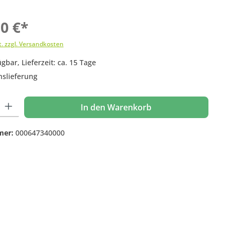
00 €*
t. zzgl. Versandkosten
gbar, Lieferzeit: ca. 15 Tage
nslieferung
 Gib den gewünschten Wert ein oder benutze die Schaltflächen um die Anzahl
In den Warenkorb
mer:
000647340000