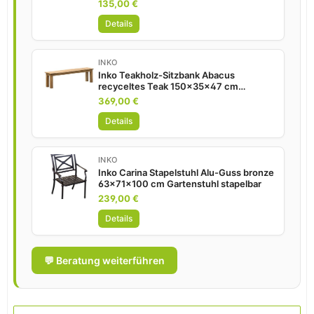
135,00 €
Details
INKO
Inko Teakholz-Sitzbank Abacus
recyceltes Teak 150x35x47 cm
Gartenbank Holzbank
369,00 €
Details
INKO
Inko Carina Stapelstuhl Alu-Guss bronze
63x71x100 cm Gartenstuhl stapelbar
239,00 €
Details
💬 Beratung weiterführen