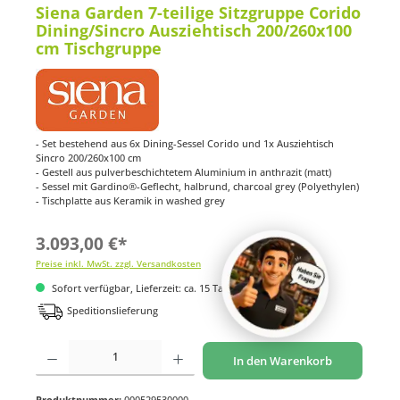
Siena Garden 7-teilige Sitzgruppe Corido
Dining/Sincro Ausziehtisch 200/260x100
cm Tischgruppe
- Set bestehend aus 6x Dining-Sessel Corido und 1x Ausziehtisch
Sincro 200/260x100 cm
- Gestell aus pulverbeschichtetem Aluminium in anthrazit (matt)
- Sessel mit Gardino®-Geflecht, halbrund, charcoal grey (Polyethylen)
- Tischplatte aus Keramik in washed grey
3.093,00 €*
Preise inkl. MwSt. zzgl. Versandkosten
Sofort verfügbar, Lieferzeit: ca. 15 Tage
Speditionslieferung
Produkt Anzahl: Gib den gewünschten Wert ein oder benutze die Schaltflächen um di
In den Warenkorb
Produktnummer:
000529530000