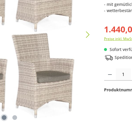
- mit gemütli
- wetterbestä
1.440,
Preise inkl. MwS
Sofort verfü
Speditio
Produkt Anzahl:
Produktnum