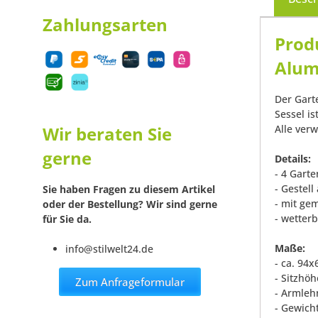
Zahlungsarten
Prod
Alum
Der Gart
Sessel is
Alle ver
Wir beraten Sie
gerne
Details:
- 4 Garte
- Gestel
Sie haben Fragen zu diesem Artikel
- mit ge
oder der Bestellung? Wir sind gerne
- wetter
für Sie da.
Maße:
info@stilwelt24.de
- ca. 94
- Sitzhöh
Zum Anfrageformular
- Armleh
- Gewicht