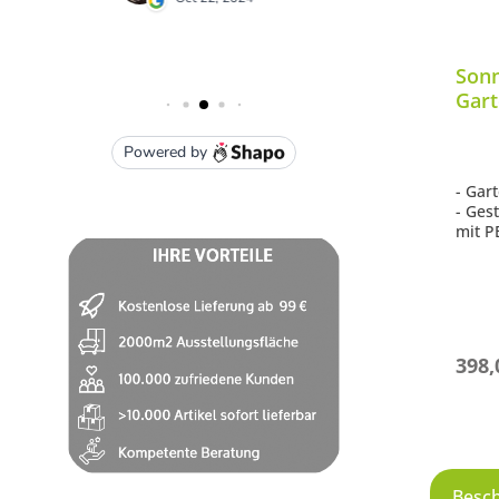
Sonn
Gart
Alum
whit
- Gar
- Ges
mit P
coral
- Mit
- Wet
398,
Besc