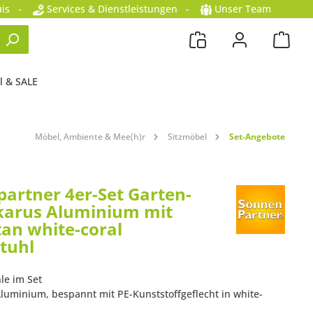
is
-
Services & Dienstleistungen
-
Unser Team
l & SALE
Möbel, Ambiente & Mee(h)r
Sitzmöbel
Set-Angebote
artner 4er-Set Garten-
Ikarus Aluminium mit
tan white-coral
tuhl
le im Set
 Aluminium, bespannt mit PE-Kunststoffgeflecht in white-