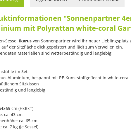
uktinformationen "Sonnenpartner 4er-
inium mit Polyrattan white-coral Gar
en-Sessel
Ikarus
von Sonnenpartner wird ihr neuer Lieblingsplatz 
t auf der Sitzfläche dick gepolstert und lädt zum Verweilen ein.
wendeten Materialien sind wetterbeständig und langlebig.
nstühle im Set
l aus Aluminium, bespannt mit PE-Kunststoffgeflecht in white-coral
mütlichem Sitzkissen
beständig und langlebig
x64x65 cm (HxBxT)
e: ca. 43 cm
nenhöhe: ca. 65 cm
: ca. 7 kg (je Sessel)