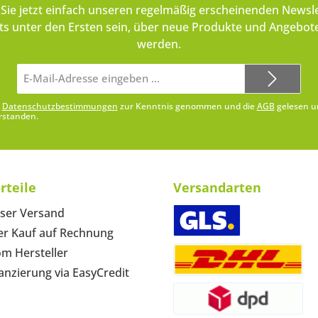
Sie jetzt einfach unseren regelmäßig erscheinenden Newsle
ts unter den Ersten sein, über neue Produkte und Angebote
werden.
E-
Mail-
Adresse*
e
Datenschutzbestimmungen
zur Kenntnis genommen und die
AGB
gelesen u
rstanden.
rteile
Versandarten
ser Versand
r Kauf auf Rechnung
om Hersteller
anzierung via EasyCredit