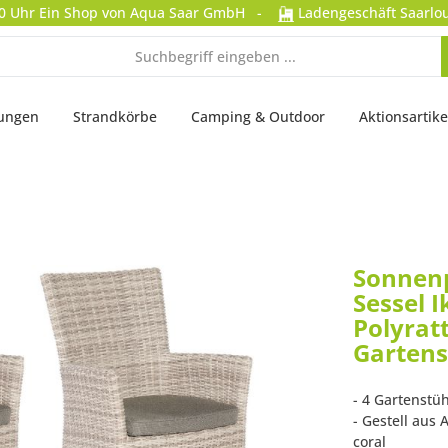
0 Uhr
Ein Shop von Aqua Saar GmbH
-
Ladengeschäft Saarlou
tungen
Strandkörbe
Camping & Outdoor
Aktionsartike
Sonnenp
Sessel 
Polyrat
Gartens
- 4 Gartenstüh
- Gestell aus
coral