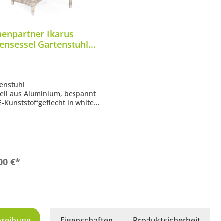
enpartner Ikarus
ensessel Gartenstuhl
inium mit Polyrattan
e-coral
tenstuhl
tell aus Aluminium, bespannt
E-Kunststoffgeflecht in white-
 gemütlichem Sitzkissen
terbeständig und langlebig
In den Warenkorb
00 €*
hreibung
Eigenschaften
Produktsicherheit