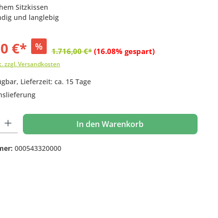
chem Sitzkissen
ndig und langlebig
00 €*
%
1.716,00 €*
(16.08% gespart)
t. zzgl. Versandkosten
gbar, Lieferzeit: ca. 15 Tage
nslieferung
 Gib den gewünschten Wert ein oder benutze die Schaltflächen um die Anzahl
In den Warenkorb
mer:
000543320000