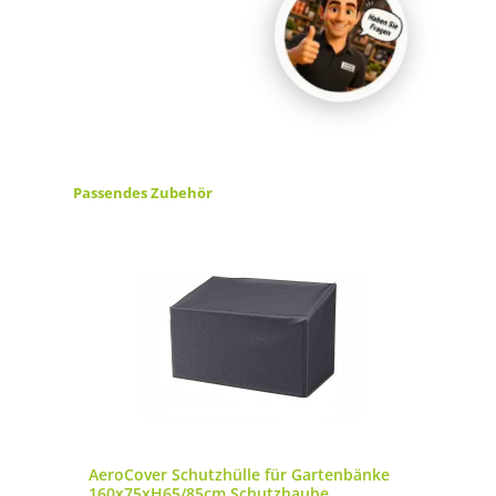
Produktgalerie überspringen
Passendes Zubehör
AeroCover Schutzhülle für Gartenbänke
160x75xH65/85cm Schutzhaube