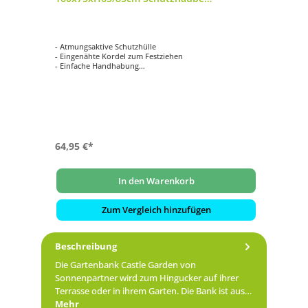
Bankabdeckung
- Atmungsaktive Schutzhülle
- Eingenähte Kordel zum Festziehen
- Einfache Handhabung
- Verhindert das Eindringen von Wasser, Staub und
Schmutz
- Verlängert die Lebensdauer Ihrer Gartenmöbel
64,95 €*
In den Warenkorb
Zum Vergleich hinzufügen
Beschreibung
Die Gartenbank Castle Garden von
Sonnenpartner wird zum Hingucker auf ihrer
Terrasse oder in ihrem Garten. Die Bank ist aus…
Mehr