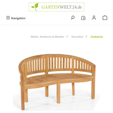
alt springen
Navigation
Möbel, Ambiente & Mee(h)r
Sitzmöbel
Sitzbänke
Bildergalerie überspringen