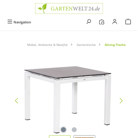
alt springen
Navigation
Möbel, Ambiente & Mee(h)r
Gartentische
Dining-Tische
Bildergalerie überspringen