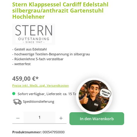
Stern Klappsessel Cardiff Edelstahl
silbergrau/anthrazit Gartenstuhl
Hochlehner
- Gestell aus Edelstahl
- hochwertige Textilen-Bespannung in silbergrau
- Rückenlehne 5-fach verstellbar
- wetterfest
459,00 €*
Preise inkl. MwSt. zzgl. Versandkosten
Sofort verfügbar, Lieferzeit: ca. 15 Tage
Speditionslieferung
Produkt Anzahl: Gib den gewünschten Wert ein oder benutze die Schaltflächen um di
In den Warenkorb
Produktnummer:
000547950000