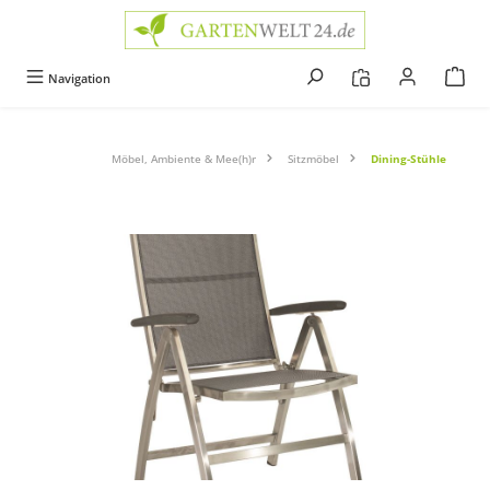
alt springen
Navigation
Möbel, Ambiente & Mee(h)r
Sitzmöbel
Dining-Stühle
Bildergalerie überspringen