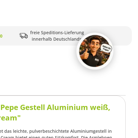
freie Speditions-Lieferung
20
innerhalb Deutschlands
 Pepe Gestell Aluminium weiß,
cream"
et das leichte, pulverbeschichtete Aluminiumgestell in
e Cream bietet einen guten Sitzkomfort. Die Armlehnen