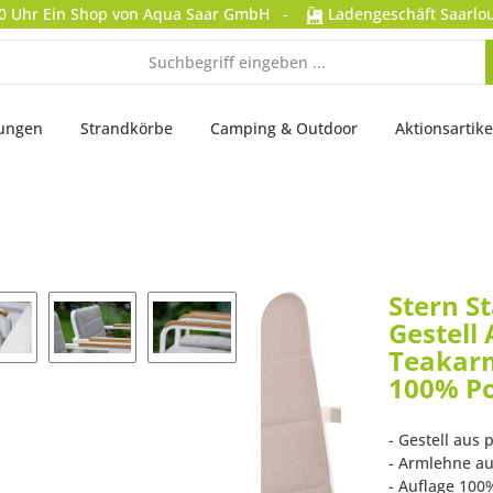
0 Uhr
Ein Shop von Aqua Saar GmbH
-
Ladengeschäft Saarlou
tungen
Strandkörbe
Camping & Outdoor
Aktionsartike
Stern S
Gestell
Teakarm
100% Po
- Gestell aus
- Armlehne au
- Auflage 100