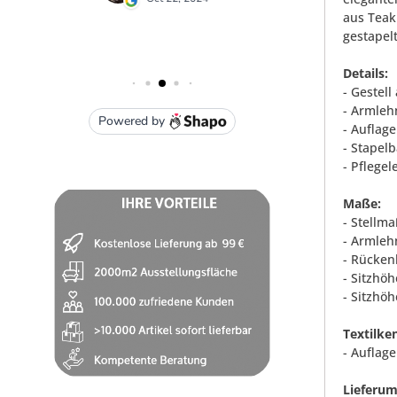
aus Teak
gestapel
Details:
- Gestel
- Armleh
- Auflag
- Stapelb
- Pflegel
Maße:
- Stellm
- Armleh
- Rücken
- Sitzhöh
- Sitzhöh
Textilke
- Auflage
Lieferum