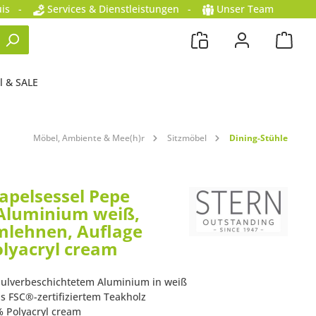
is
-
Services & Dienstleistungen
-
Unser Team
l & SALE
Möbel, Ambiente & Mee(h)r
Sitzmöbel
Dining-Stühle
tapelsessel Pepe
 Aluminium weiß,
lehnen, Auflage
lyacryl cream
 pulverbeschichtetem Aluminium in weiß
s FSC®-zertifiziertem Teakholz
% Polyacryl cream