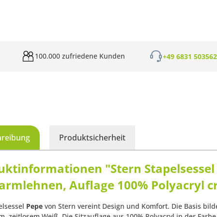
100.000 zufriedene Kunden
+49 6831 50356
hreibung
Produktsicherheit
uktinformationen "Stern Stapelsessel
armlehnen, Auflage 100% Polyacryl 
elsessel
Pepe
von Stern vereint Design und Komfort. Die Basis bild
m, zeitlosem Weiß. Die Sitzauflage aus 100% Polyacryl in der Farb