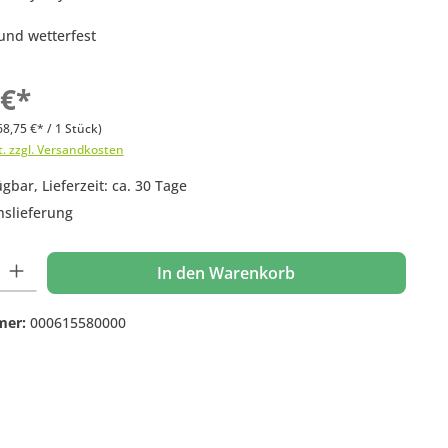
 und wetterfest
 €*
68,75 €* / 1 Stück)
t. zzgl. Versandkosten
gbar, Lieferzeit: ca. 30 Tage
nslieferung
 Gib den gewünschten Wert ein oder benutze die Schaltflächen um die Anzahl
In den Warenkorb
mer:
000615580000