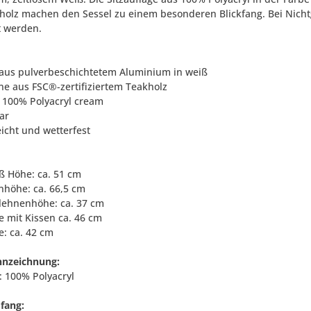
holz machen den Sessel zu einem besonderen Blickfang. Bei Nich
t werden.
l aus pulverbeschichtetem Aluminium in weiß
ne aus FSC®-zertifiziertem Teakholz
e 100% Polyacryl cream
ar
eicht und wetterfest
aß Höhe: ca. 51 cm
nhöhe: ca. 66,5 cm
lehnenhöhe: ca. 37 cm
e mit Kissen ca. 46 cm
e: ca. 42 cm
nnzeichnung:
: 100% Polyacryl
fang: