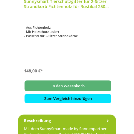
orb
Sunnysmart Tierschutzgitter für 2-Sitzer
So
Strandkorb Fichtenholz für Rustikal 250
2-
255
ner
- Aus Fichtenholz
- 
- Mit Holzschutz lasiert
un
oll
- Passend für 2-Sitzer Strandkörbe
- 
- B
- F
148,00 €*
21
22
In den Warenkorb
Zum Vergleich hinzufügen
Beschreibung
Mit dem SunnySmart made by Sonnenpartner