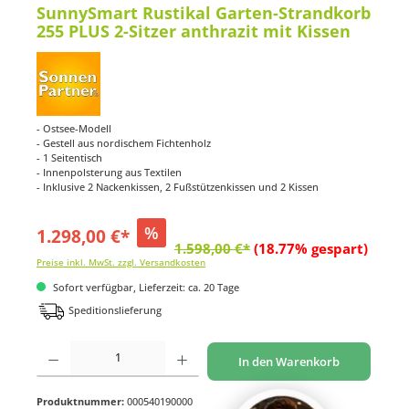
SunnySmart Rustikal Garten-Strandkorb
255 PLUS 2-Sitzer anthrazit mit Kissen
- Ostsee-Modell
- Gestell aus nordischem Fichtenholz
- 1 Seitentisch
- Innenpolsterung aus Textilen
- Inklusive 2 Nackenkissen, 2 Fußstützenkissen und 2 Kissen
%
1.298,00 €*
1.598,00 €*
(18.77% gespart)
Preise inkl. MwSt. zzgl. Versandkosten
Sofort verfügbar, Lieferzeit: ca. 20 Tage
Speditionslieferung
Produkt Anzahl: Gib den gewünschten Wert ein oder benutze die Schaltflächen um di
In den Warenkorb
Produktnummer:
000540190000