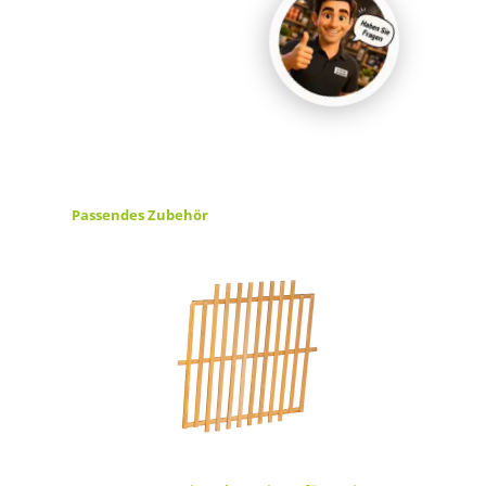
Produktgalerie überspringen
Passendes Zubehör